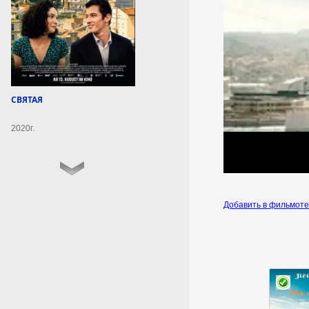
6 августа 2026г.
16:46:19
Расшифрован геном
обезьян-игрунок,
используемых для
СВЯТАЯ
изучения болезней
2020г.
Полученные данные помогут в
проведении опытов по
изучению
нейродегенеративных
заболеваний, сообщила пресс-
служба Университета
Калифорнии.
Добавить в фильмот
6 августа 2026г.
16:36:25
Писателя Рыбаса
удостоили благодарности
Путина