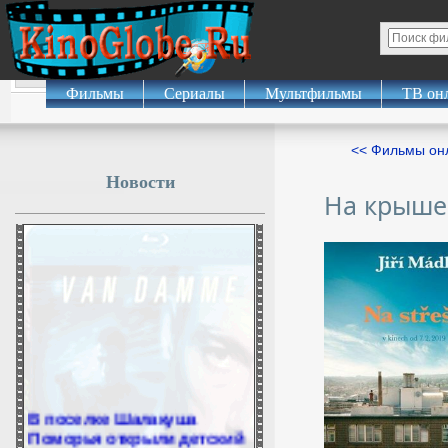
Фильмы
Сериалы
Мультфильмы
ТВ он
<< Фильмы о
Новости
На крыше
В поселке Шалакуша
Поморья открыли детский
культурно-