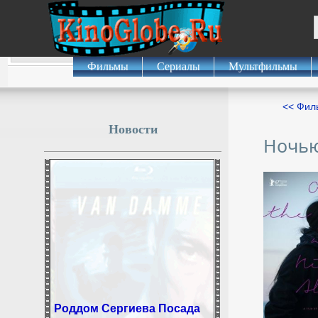
Фильмы
Сериалы
Мультфильмы
<< Фил
Новости
Ночью
Роддом Сергиева Посада
получил новое