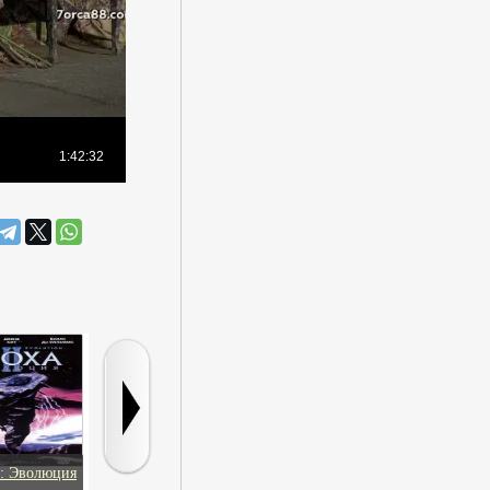
2: Эволюция
BBC. Жизнь и
Апокалипсис
Никогда н