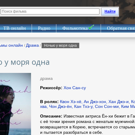
Найти
ТВ онлайн
Радио
Фильмотека
Обратная свя
ьмы онлайн
Драма
/
/
Ночью у моря одна
 у моря одна
драма
Режиссёр:
Хон Сан-су
В ролях:
Квон Хэ-хё, Ан Джэ-хон, Хан Джэ-и, К
хва, Чон Джэ-ён, Кан Тхэ-у, Сон Сон-ми, Ким М
Описание:
Известная актриса Ён-хи бежит в Г
с её точки зрения романа с женатым мужчиной.
возвращается в Корею, встречается со старыми
и пытается разобраться в себе.