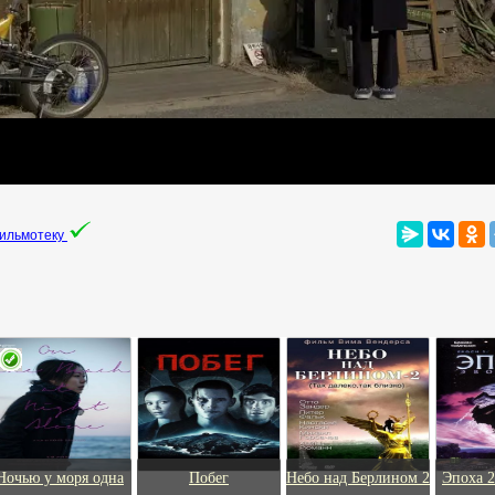
фильмотеку
Ночью у моря одна
Побег
Небо над Берлином 2
Эпоха 