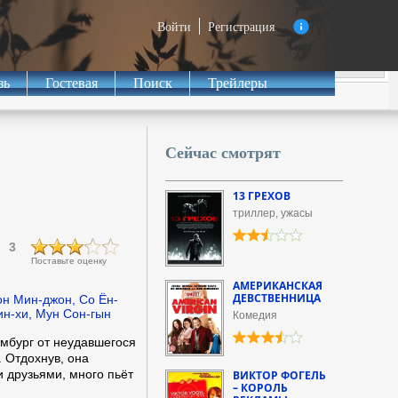
Войти
Регистрация
зь
Гостевая
Поиск
Трейлеры
Сейчас смотрят
13 ГРЕХОВ
триллер, ужасы
3
Поставьте оценку
АМЕРИКАНСКАЯ
ДЕВСТВЕННИЦА
он Мин-джон, Со Ён-
ин-хи, Мун Сон-гын
Комедия
амбург от неудавшегося
 Отдохнув, она
 друзьями, много пьёт
ВИКТОР ФОГЕЛЬ
– КОРОЛЬ