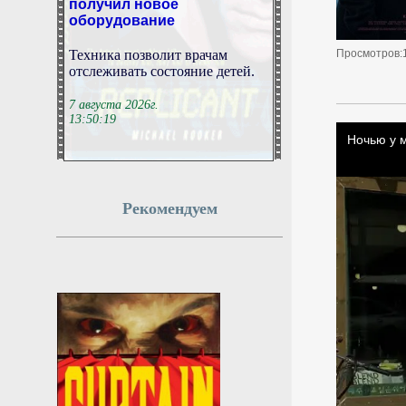
оборудование
Техника позволит врачам
Просмотров:
отслеживать состояние детей.
7 августа 2026г.
13:50:19
В России представили
детское кресло для такси
отечественной разработки
Рекомендуем
РИА Новости: в Омске
представили разработанное в
России детское кресло для
такси.
7 августа 2026г.
13:48:21
Эксперт: зачем Сикорский
призвал сбивать ракеты