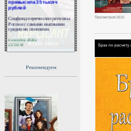
рублей
Соцфонд перечислил регионы
Просмотров:1610
России с самыми высокими
средними пенсиями.
6 августа 2026г.
22:50:14
Аэропорт Пензы временно
ограничил приём и
Рекомендуем
отправку самолётов
В аэропорту Пензы введены
временные ограничения на
полёты.
6 августа 2026г.
22:50:12
В NASA сообщили о
подготовке