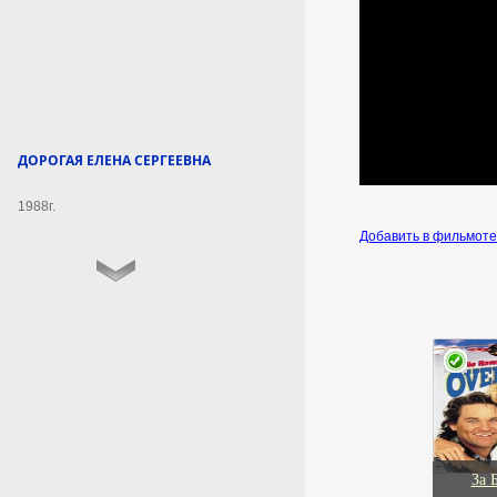
7 августа 2026г.
10:49:32
В Пскове состоится
фестиваль яблок, урожая и
напитков «Лешуга»
ДОРОГАЯ ЕЛЕНА СЕРГЕЕВНА
В прошлом году событие
1988г.
собрало более 30 тысяч гостей.
Добавить в фильмот
7 августа 2026г.
10:48:15
Врач объяснила, почему
пожилые люди
просыпаются в 5 утра
Причиной становятся
возрастные изменения
циркадных ритмов и снижение
выработки мелатонина.
За 