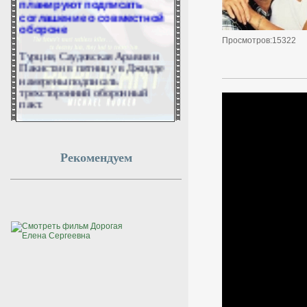
соглашение о совместной
обороне
Просмотров:15322
Турция, Саудовская Аравия и
Пакистан в пятницу в Джидде
намерены подписать
трехсторонний оборонный
пакт.
7 августа 2026г.
10:50:56
Рекомендуем
ВС России поразили
эшелон ВСУ в
Днепропетровской
области
Российские военные нанесли
удар по воинскому эшелону
Вооруженных сил Украины в
Днепропетровской области. Об
этом сообщили в Минобороны
РФ.