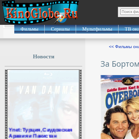
Фильмы
Сериалы
Мультфильмы
ТВ он
<< Фильмы о
Новости
За Борто
Ynet: Турция, Саудовская
Аравия и Пакистан
планируют подписать