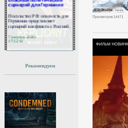
сценарий для Германии
Посольство РФ: опасность для
Просмотров:14471
Германии представляет
сценарий конфликта с Россией.
7 августа 2026г.
17:52:13
СК возбудил дело против
иноагента Катерины
Гордеевой*
Рекомендуем
Следственный комитет России
возбудил уголовное дело в
отношении журналистки
Катерины Гордеевой*,
включённой в реестр
иностранных агентов. Об этом
сообщили в Главном
следственном управлении СК.
7 августа 2026г.
17:52:11