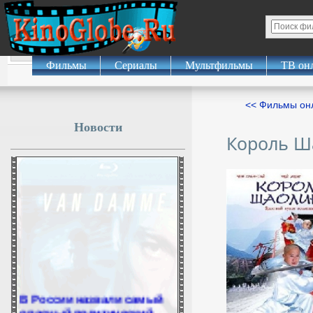
Фильмы
Сериалы
Мультфильмы
ТВ он
<< Фильмы о
Новости
Король Ш
В России назвали самый
опасный политический