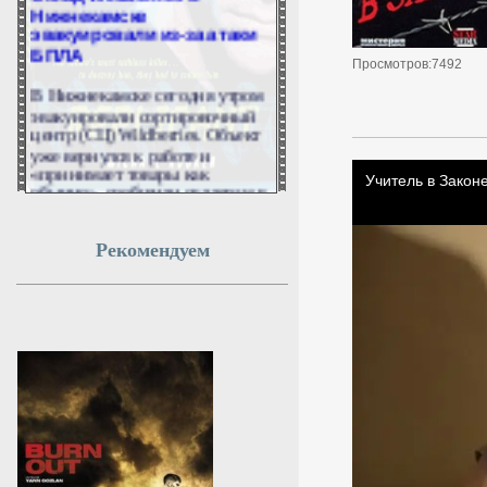
Нижнекамске
эвакуировали из-за атаки
БПЛА
Просмотров:7492
В Нижнекамске сегодня утром
эвакуировали сортировочный
центр (СЦ) Wildberries. Объект
уже вернулся к работе и
«принимает товары как
обычно», сообщили селлерам в
RWB.
10 августа 2026г.
Рекомендуем
07:59:18
Казахстан перенаправил
часть экспорта нефти
после атак на КТК
Казахстан переориентировал
часть нефтяного экспорта на
фоне сбоев в работе КТК,
который подвергся серии
украинских атак в июле. В