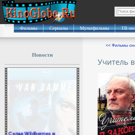
Фильмы
Сериалы
Мультфильмы
ТВ он
<< Фильмы о
Новости
Учитель в
Склад Wildberries в