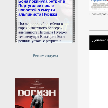
Португалии после
новостей о смерти
альпиниста Пурджи
Просмотров:
После новостей о гибели в
горах известного блогера-
альпиниста Нирмала Пурджи
телеведущая Виктория Боня
решила уехать с ретрита в
Португалии домой.
6 августа 2026г.
Рекомендуем
00:48:12
Модули РОС будут
отделены от МКС после
затопления станции
РИА Новости: модули РОС
будут отделены от МКС на
высоте 300 километров от
Земли.