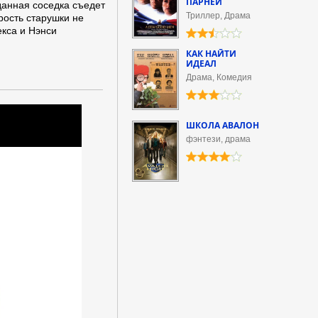
ПАРНЕЙ
данная соседка съедет
Триллер, Драма
рость старушки не
кса и Нэнси
КАК НАЙТИ
ИДЕАЛ
Драма, Комедия
ШКОЛА АВАЛОН
фэнтези, драма