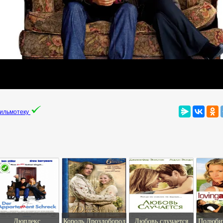
фильмотеку
Дюплекс
Король Дроздобород
Любовь случается
Полюби