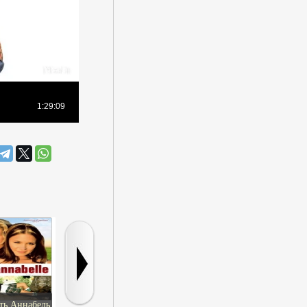
ть Аннабель
Полный облом
Народ Америки
Краповый бе