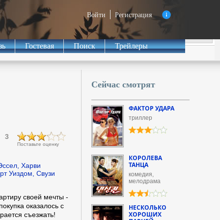
Войти
Регистрация
зь
Гостевая
Поиск
Трейлеры
Сейчас смотрят
ФАКТОР УДАРА
триллер
3
Поставьте оценку
КОРОЛЕВА
ТАНЦА
Эссел, Харви
рт Уиздом, Свузи
комедия,
мелодрама
артиру своей мечты -
покупка оказалось с
НЕСКОЛЬКО
ХОРОШИХ
ирается съезжать!