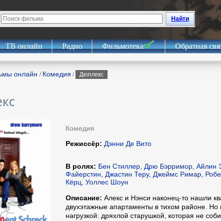
Найти
ТВ онлайн
Радио
Фильмотека
Обратная свя
ьмы онлайн
Комедия
/
/
Дюплекс
кс
Комедия
Режиссёр:
Дэнни Де Вито
В ролях:
Бен Стиллер, Дрю Бэрримор, Айлин 
Файерстин, Джастин Теру, Джеймс Римар, Робе
Кёрц, Уоллес Шоун
Описание:
Алекс и Нэнси наконец-то нашли кв
двухэтажные апартаменты в тихом районе. Но 
нагрузкой: дряхлой старушкой, которая не соб