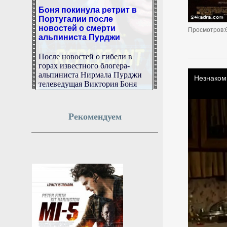
Боня покинула ретрит в
Португалии после
новостей о смерти
Просмотров:
альпиниста Пурджи
После новостей о гибели в
горах известного блогера-
альпиниста Нирмала Пурджи
телеведущая Виктория Боня
решила уехать с ретрита в
Португалии домой.
6 августа 2026г.
Рекомендуем
00:48:12
Модули РОС будут
отделены от МКС после
затопления станции
РИА Новости: модули РОС
будут отделены от МКС на
высоте 300 километров от
Земли.