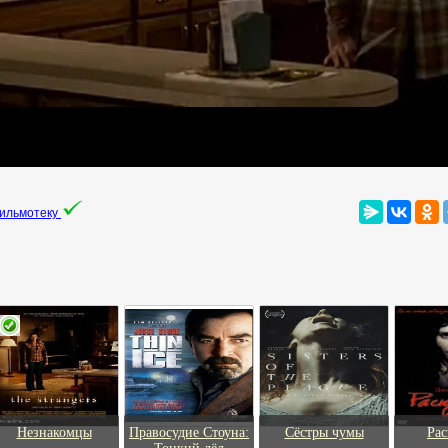
фильмотеку
Незнакомцы
Правосудие Стоуна:
Сёстры чумы
Ра