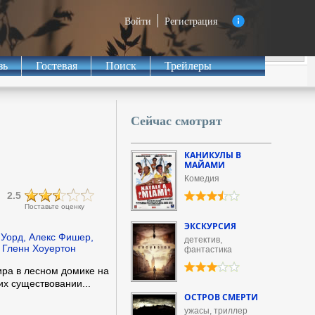
Войти
Регистрация
зь
Гостевая
Поиск
Трейлеры
Сейчас смотрят
КАНИКУЛЫ В
МАЙАМИ
Комедия
2.5
Поставьте оценку
ЭКСКУРСИЯ
Уорд, Алекс Фишер,
детектив,
, Гленн Хоуертон
фантастика
ира в лесном домике на
их существовании...
ОСТРОВ СМЕРТИ
ужасы, триллер