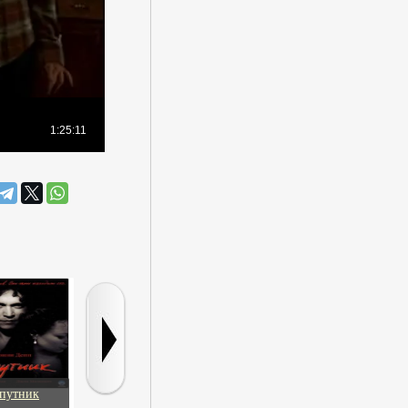
спутник
Рэй встречает Елену
Ночь страха
Это был сы