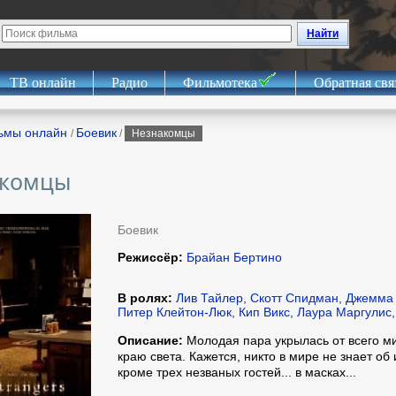
Найти
ТВ онлайн
Радио
Фильмотека
Обратная свя
ьмы онлайн
Боевик
/
/
Незнакомцы
акомцы
Боевик
Режиссёр:
Брайан Бертино
В ролях:
Лив Тайлер, Скотт Спидман, Джемма 
Питер Клейтон-Люк, Кип Викс, Лаура Маргулис
Описание:
Молодая пара укрылась от всего м
краю света. Кажется, никто в мире не знает об 
кроме трех незваных гостей... в масках...