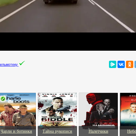
фильмотеку
Чарли и ботинки
Тайна рукописи
Налетчики
Небо