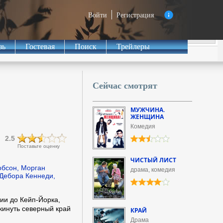
Войти
Регистрация
зь
Гостевая
Поиск
Трейлеры
Сейчас смотрят
МУЖЧИНА.
ЖЕНЩИНА
Комедия
2.5
Поставьте оценку
ЧИСТЫЙ ЛИСТ
обсон, Морган
драма, комедия
 Дебора Кеннеди,
ии до Кейп-Йорка,
кинуть северный край
КРАЙ
Драма