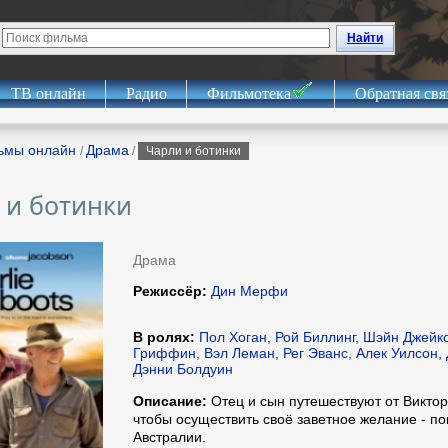
Найти
ТВ онлайн
Радио
Фильмотека
Обратная свя
ьмы онлайн
Драма
/
/
Чарли и ботинки
 и ботинки
Драма
Режиссёр:
Дин Мерфи
В ролях:
Пол Хоган, Рой Биллинг, Шэйн Джейк
Гриффин, Вэл Леман, Рег Эванс, Алек Уилсон,
Дэнни Болдуин
Описание:
Отец и сын путешествуют от Виктор
чтобы осуществить своё заветное желание - по
Австралии.