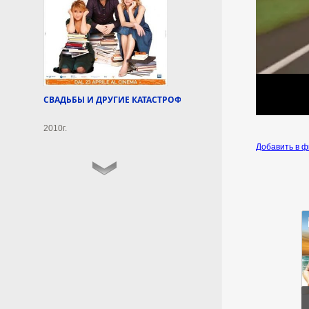
Эксперт: зачем Сикорский
призвал сбивать ракеты
РФ над Украиной
Заявления главы МИД Польши
Радослава Сикорского о
перехвате российских ракет
над Украиной — это не
СВАДЬБЫ И ДРУГИЕ КАТАСТРОФЫ
подготовка к реальному
конфликту, а ход в сложной
2010г.
внутриполитической игре.
Такое мнение в разговоре с
Добавить в 
NEWS.ru высказал политолог-
европеист, доцент
Финансового университета при
правительстве РФ Вадим
Трухачев.
7 августа 2026г.
13:47:45
Главные события ДВФМ за
неделю (1 — 7 августа)