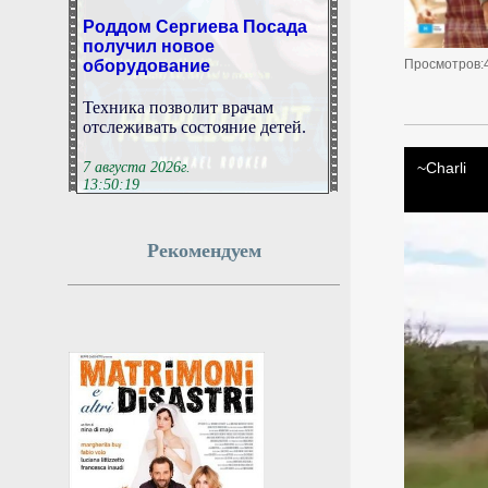
Роддом Сергиева Посада
получил новое
оборудование
Просмотров:
Техника позволит врачам
отслеживать состояние детей.
7 августа 2026г.
13:50:19
В России представили
Рекомендуем
детское кресло для такси
отечественной разработки
РИА Новости: в Омске
представили разработанное в
России детское кресло для
такси.
7 августа 2026г.
13:48:21