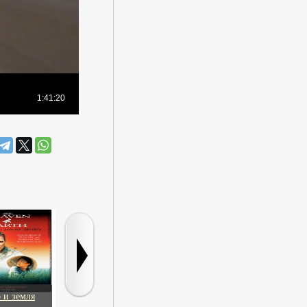
 и земля
Мы – Миллеры
Донни Дарко
Горячие ново