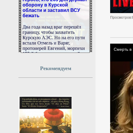
оборону в Курской
области и заставил ВСУ
бежать
Просмотров:
Два года назад враг перешёл
границу, чтобы захватить
Курскую АЭС. Но на его пути
встали Отмель и Варяг,
протоиерей Евгений, морпехи
155-й бригады и подземный
десант «Потока». 263 дня они
стояли насмерть. Все они —
наша память.
Рекомендуем
5 августа 2026г.
22:48:17
Иран и Оман
договорились о
временном маршруте
через Ормузский пролив
Иран и Оман продолжают
согласование нового маршрута