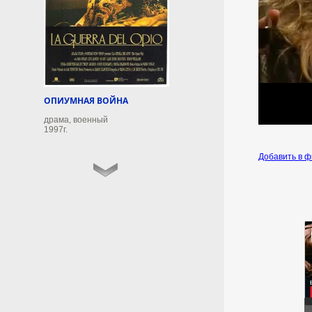
судоходства через Ормузский
пролив. Как заявил заместитель
министра иностранных дел
Исламской Республики Казем
Гарибабади, новый коридор
будет носить временный
характер и сможет
использоваться от двух до
ОПИУМНАЯ ВОЙНА
четырех месяцев.
драма, военный
1997г.
5 августа 2026г.
22:48:16
Добавить в 
Адвокат Чекман рассказал
о священнике УПЦ,
которого забрали
сотрудники СБУ
Священнослужитель не
выходит на связь.
5 августа 2026г.
22:48:11