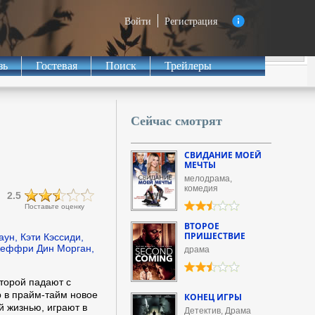
Войти
Регистрация
зь
Гостевая
Поиск
Трейлеры
Сейчас смотрят
СВИДАНИЕ МОЕЙ
МЕЧТЫ
мелодрама,
комедия
2.5
Поставьте оценку
ВТОРОЕ
ПРИШЕСТВИЕ
ун, Кэти Кэссиди,
жеффри Дин Морган,
драма
торой падают с
 в прайм-тайм новое
КОНЕЦ ИГРЫ
й жизнью, играют в
Детектив, Драма