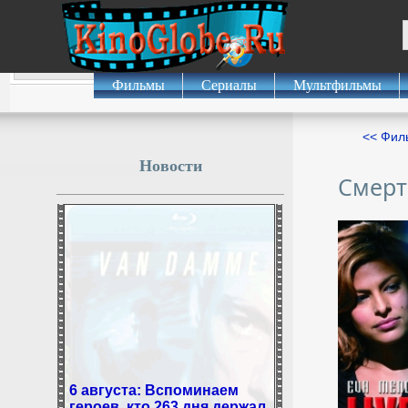
Фильмы
Сериалы
Мультфильмы
<< Фил
Новости
Смерт
6 августа: Вспоминаем
героев, кто 263 дня держал