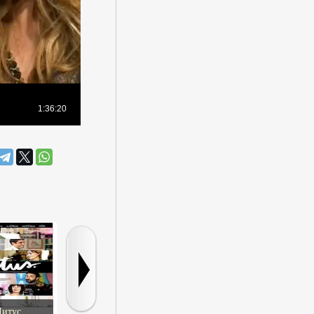
итус
Двойной дракон
Секреты войны
Бродяга Кэнс