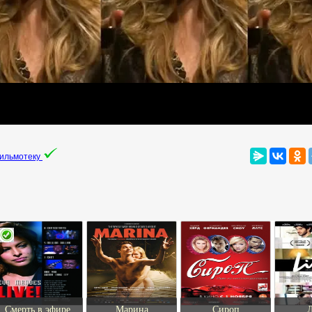
фильмотеку
Смерть в эфире
Марина
Сироп
Л