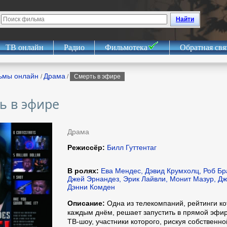
Найти
ТВ онлайн
Радио
Фильмотека
Обратная свя
ьмы онлайн
Драма
/
/
Смерть в эфире
ь в эфире
Драма
Режиссёр:
Билл Гуттентаг
В ролях:
Ева Мендес, Дэвид Крумхолц, Роб Бра
Джей Эрнандез, Эрик Лайвли, Монит Мазур, Д
Дэнни Комден
Описание:
Одна из телекомпаний, рейтинги ко
каждым днём, решает запустить в прямой эфир
ТВ-шоу, участники которого, рискуя собственно