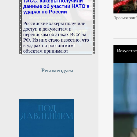
данные об участии НАТО в
ударах по России
Просмотров:
Российские хакеры получили
доступ к документам и
перепискам об атаках ВСУ на
РФ. Из них стало известно, что
в ударах по российским
объектам принимают
непосредственное участие
сотрудники НАТО. Так, хакеры
выяснили, что специалист по
Рекомендуем
гибридной войне Барт де
Вахтер контактировал с
представителя СБУ и передал
им координаты танкера
«Газпрома», который перевозит
сжиженный природный газ.
Подробности — в материале
«Газеты.Ru».
7 августа 2026г.
11:48:07