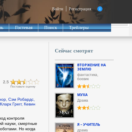
Войти
Регистрация
зь
Гостевая
Поиск
Трейлеры
Сейчас смотрят
ВТОРЖЕНИЕ НА
ЗЕМЛЮ
фантастика,
боевик
2.5
Поставьте оценку
МУХА
ор, Сэм Робардс,
Драма
Кларк Грегг, Кевин
под контроля
ий науки, смертные
Я – УЧИТЕЛЬ
оботами. Но когда
драма