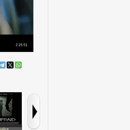
Бойся
Представь себе
Тьма
Паучок