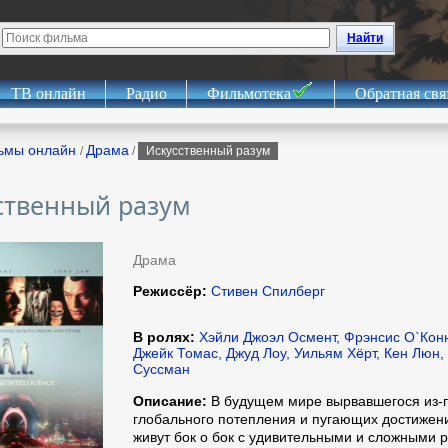
Найти
ТВ онлайн
Радио
Фильмотека
Обратная свя
ьмы онлайн
Драма
/
/
Искусственный разум
ственный разум
Драма
Режиссёр:
Стивен Спилберг
В ролях:
Хэйли Джоэл Осмент, Фрэнсис О`Конн
Джейк Томас, Джуд Лоу, Уильям Хёрт, Кен Люн, 
Суссман
Описание:
В будущем мире вырвавшегося из-
глобального потепления и пугающих достижен
живут бок о бок с удивительными и сложными р