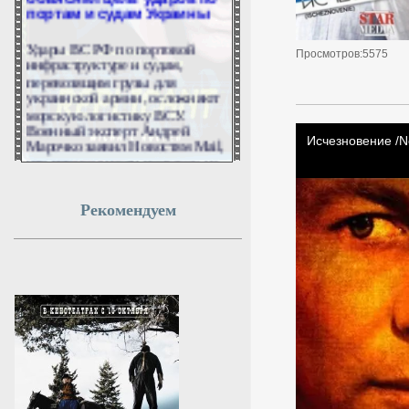
портам и судам Украины
Удары ВС РФ по портовой
инфраструктуре и судам,
Просмотров:5575
перевозящим грузы для
украинской армии, осложняют
морскую логистику ВСУ.
Военный эксперт Андрей
Марочко заявил Новостям Mail,
что перевод части поставок на
сухопутные маршруты
увеличивает сроки и стоимость
перевозок, что неизбежно
Рекомендуем
приведет к «точке невозврата»
в снабжении войск
противника.
7 августа 2026г.
14:49:06
Мурашко рассказал о
конкурсе на специалитет
по вузам Минздрава