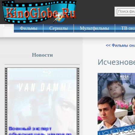
Фильмы
Сериалы
Мультфильмы
ТВ он
<< Фильмы о
Новости
Исчезнов
Военный эксперт
объяснил цель ударов по