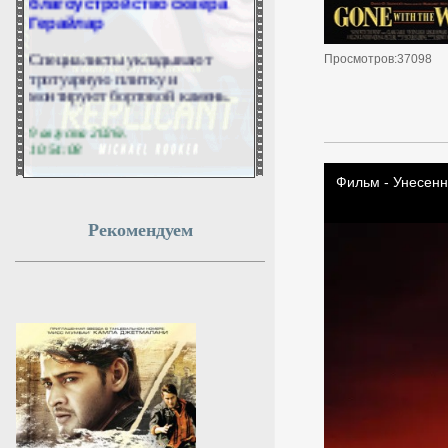
Герайлар
Специалисты укладывают
Просмотров:37098
тротуарную плитку и
монтируют бортовой камень.
9 августа 2026г.
10:54:08
Россия и Словения
впервые за четыре года
Рекомендуем
обменялись посланиями
МОСКВА, 9 августа. /ТАСС/.
Председатели российского и
словенского парламентов
обменялись посланиями
впервые за четыре года. Об
этом заявил в интервью ТАСС
директор второго европейского
департамента МИД РФ Юрий
Пилипсон.