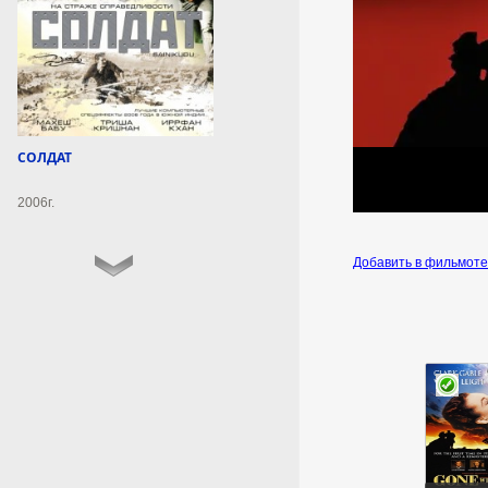
9 августа 2026г.
10:53:46
«КардиоПоезд» посетил
Шемуршинский округ
Чувашии
СОЛДАТ
В состав бригады вошли два
невролога и кардиолог.
2006г.
9 августа 2026г.
10:53:07
Добавить в фильмот
ПВО сбила десять
управляемых авиабомб и
970 беспилотников ВСУ за
сутки
МОСКВА, 9 авг — РИА
Новости. Средства российской
ПВО за прошедшие сутки
сбили 10 управляемых
авиабомб, четыре снаряда