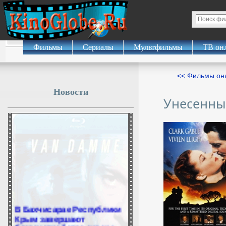
Фильмы
Сериалы
Мультфильмы
ТВ он
<< Фильмы о
Новости
Унесенны
В Бахчисарае Республики
Крым завершают
благоустройство сквера