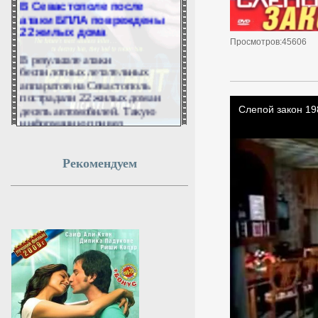
атаки БПЛА повреждены
22 жилых дома
Просмотров:45606
В результате атаки
беспилотных летательных
аппаратов на Севастополь
пострадали 22 жилых дома и
десять автомобилей. Такую
информацию привел
губернатор города Михаил
Развожаев.
Рекомендуем
8 августа 2026г.
12:49:50
Евросоюз не хочет
принимать Украину из-за
высокого уровня
коррупции
Украине не стоит рассчитывать
на ускоренное вступление в
Евросоюз, пишет Financial