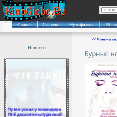
Фильмы
Сериалы
Мультфильмы
ТВ он
<< Фильмы о
Новости
Бурные н
Путин узнал у командира
76-й десантно-штурмовой
дивизии о настроении в