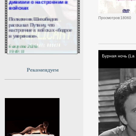
войсках
Полковник Шихабидов
Просмотров:18060
рассказал Путину, что
настроение в войсках «бодрое
и уверенное».
6 августа 2026г.
19:49:11
Волочкова заявила, что ее
Рекомендуем
дочь Ариадна «совершила
глупость», взяв фамилию
мужа
В 2025 году единственная дочь
балерины Анастасии
Волочковой Ариадна вышла
замуж за непубличного
молодого человека Никиту
Григоряна. Артистка заявила,
что девушка «совершила
глупость», когда поменяла