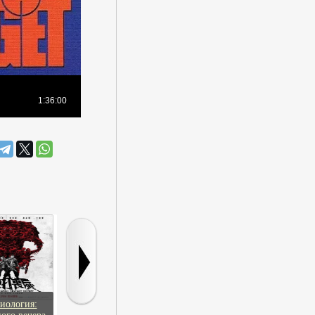
иология:
Тринадцать месяцев
Хочу конфетку
Разрешите т