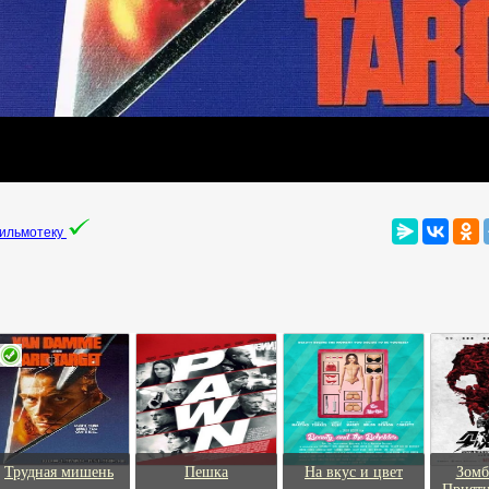
фильмотеку
Трудная мишень
Пешка
На вкус и цвет
Зомб