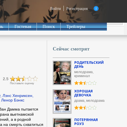
Войти
Регистрация
зь
Гостевая
Поиск
Трейлеры
Сейчас смотрят
РОДИТЕЛЬСКИЙ
ДЕНЬ
мелодрама,
криминал
2.5
Поставьте оценку
ХОРОШАЯ
ДЕВОЧКА
 Лэнс Хенриксен,
, Ленор Бэнкс
драма, мелодрама
Ван Дамма пытается
ерана вьетнамской
ений, а в родной
ПОТЕРЯННАЯ
РОУЗ
 а на смерть схватиться