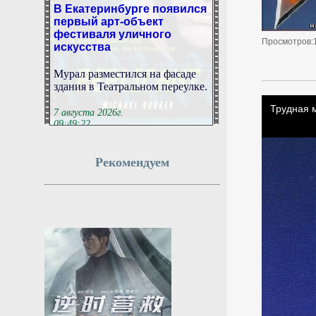
В Екатеринбурге появился
первый арт-объект
фестиваля уличного
искусства
Просмотров:
Мурал разместился на фасаде
здания в Театральном переулке.
7 августа 2026г.
09:49:22
Врач рассказала, какими
Рекомендуем
витаминами богат арбуз
Врач Косенкова: арбуз помогает
бороться с вирусами и
регулирует давление.
7 августа 2026г.
09:49:21
В России изменятся
правила перевозки групп