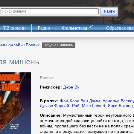
Найти
ТВ онлайн
Радио
Фильмотека
Обратная свя
ьмы онлайн
Боевик
/
/
Трудная мишень
ая мишень
Боевик
Режиссёр:
Джон Ву
В ролях:
Жан-Клод Ван Дамм, Арнольд Вослоу,
Дуглас Форсайт Рай, Mike Leinert, Янси Батлер
Описание:
Мужественный герой неутомимого 
помочь молодой красавице найти ее отца, вет
войны, пропавшего без вести не на полях сраж
стране, а в результате - вынужден не на жизнь,