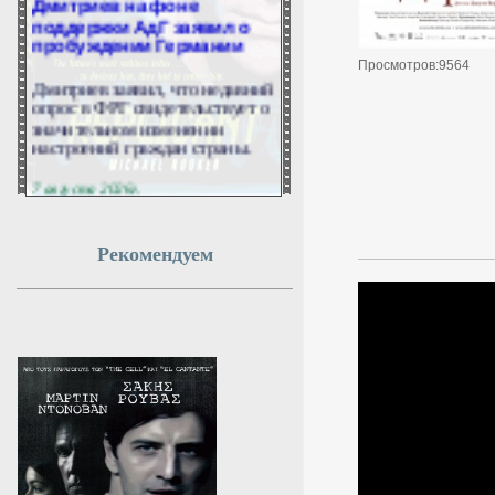
поддержки АдГ заявил о
пробуждении Германии
Просмотров:9564
Дмитриев заявил, что недавний
опрос в ФРГ свидетельствует о
значительном изменении
настроений граждан страны.
7 августа 2026г.
00:51:08
Рекомендуем
Все реки и озёра Англии
признали загрязнёнными
химикатами
Ни одна река или озеро Англии
не смогли пройти проверку на
соответствие требованиям
хорошего химического
состояния. Все поверхностные
водоёмы страны загрязнены
токсичными веществами, а
полностью справиться с