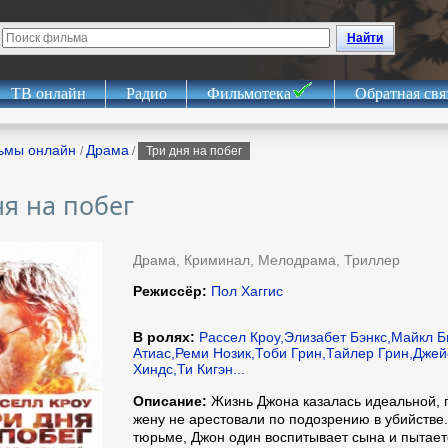
Найти
ТВ онлайн
Радио
Фильмотека
Обратная свя
ьмы онлайн
Драма
/
/
Три дня на побег
ня на побег
Драма, Криминал, Мелодрама, Триллер
Режиссёр:
Пол Хаггис
В ролях:
Рассел Кроу,Элизабет Бэнкс,Майкл 
Атиас,Реми Нозик,Тоби Грин,Тайлер Грин,Дже
Хиндс,Ти Кигэн...
Описание:
Жизнь Джона казалась идеальной, п
жену не арестовали по подозрению в убийстве.
тюрьме, Джон один воспитывает сына и пытае