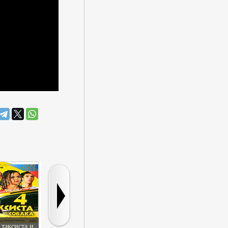
 таксиста и
Взрослая дочь, или
Девять признаков
Красная фрак