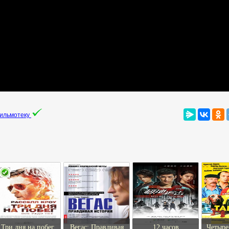
фильмотеку
Три дня на побег
Вегас: Правдивая
12 часов
Четыре