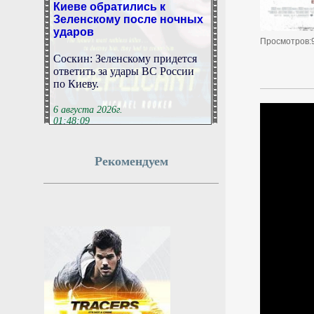
Киеве обратились к
Зеленскому после ночных
ударов
Просмотров:
Соскин: Зеленскому придется
ответить за удары ВС России
по Киеву.
6 августа 2026г.
01:48:09
Вэнс подтвердил
Рекомендуем
расхождения во взглядах с
Нетаньяху
Вэнс заявил, что у него и
Нетаньяху случаются
разногласия во взглядах.
6 августа 2026г.
01:45:21
Танкер, проходящий через