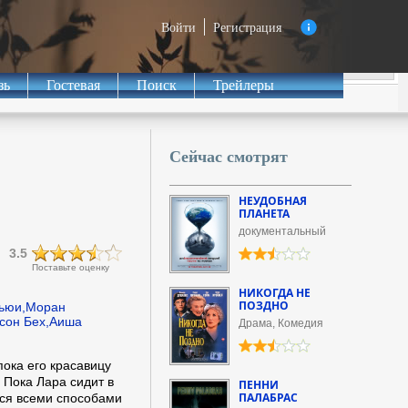
Войти
Регистрация
зь
Гостевая
Поиск
Трейлеры
Сейчас смотрят
НЕУДОБНАЯ
ПЛАНЕТА
документальный
3.5
Поставьте оценку
НИКОГДА НЕ
ПОЗДНО
Бьюи,Моран
йсон Бех,Аиша
Драма, Комедия
ока его красавицу
 Пока Лара сидит в
ПЕННИ
ПАЛАБРАС
тся всеми способами