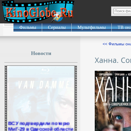
Фильмы
Сериалы
Мультфильмы
ТВ он
<< Фильмы о
Новости
Ханна. С
ВСУ подтвердили потерю
МиГ-29 в Одесской области