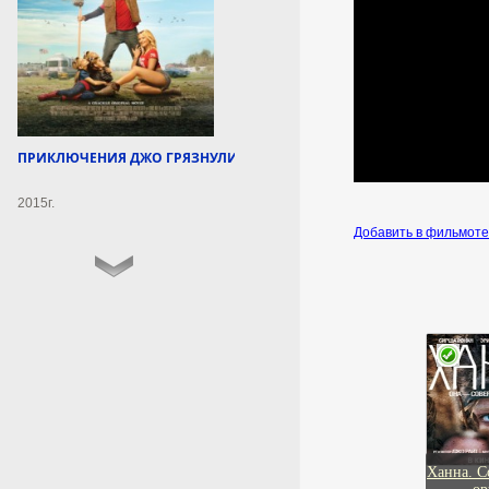
215 дронов над
российскими регионами
ПВО уничтожила 215
украинских беспилотников над
территорией России в период с
8:00 до 20:00 мск, сообщает
Минобороны.
ПРИКЛЮЧЕНИЯ ДЖО ГРЯЗНУЛИ 2
10 августа 2026г.
2015г.
18:58:08
Добавить в фильмот
Слуцкий: Власти Польши
ведут себя как
бандеровцы
Слуцкий заявил, что Польша
борется за ту версию истории,
которая соответствует ее
собственным интересам.
10 августа 2026г.
18:57:20
Ханна. С