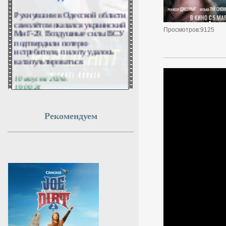
Рухнувшим в Одесской области
самолётом оказался украинский
МиГ-29. Воздушные силы ВСУ
Просмотров:9125
подтвердили потерю
истребителя, пилоту удалось
катапультироваться.
10 августа 2026г.
19:00:24
Yonhap: Южная Корея
Рекомендуем
отказалась передавать
оружие Украине
Республика Корея не станет
отправлять оружие Украине из-
за своих законов.
10 августа 2026г.
18:58:09
Силы ПВО за день сбили