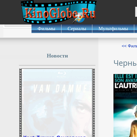
Фильмы
Сериалы
Мультфильмы
<< Фил
Новости
Черны
Ynet: Турция, Саудовская