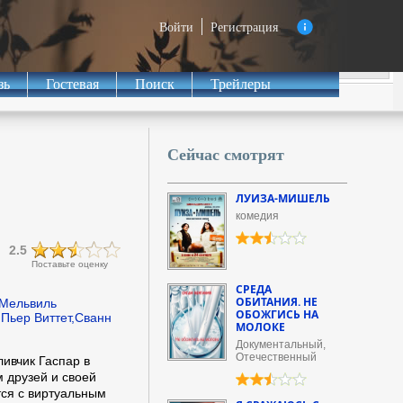
Войти
Регистрация
зь
Гостевая
Поиск
Трейлеры
Сейчас смотрят
ЛУИЗА-МИШЕЛЬ
комедия
2.5
Поставьте оценку
СРЕДА
ОБИТАНИЯ. НЕ
,Мельвиль
ОБОЖГИСЬ НА
Пьер Виттет,Сванн
МОЛОКЕ
Документальный,
Отечественный
ливчик Гаспар в
 друзей и своей
тся с виртуальным