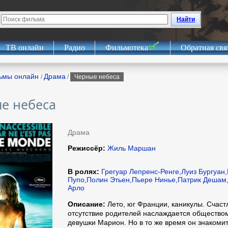
Найти
ТВ онлайн
Радио
Фильмотека
Обратная свя
ьмы онлайн
Драма
/
/
Черные небеса
е небеса
Драма
Режиссёр:
Жиль Маршан
В ролях:
Грегуар Лепренс-Ренге,Луиз Бургуан
Пупо,Полин Этьен,Пьере Нинье,Патрик Дешам,
Арло
Описание:
Лето, юг Франции, каникулы. Счаст
отсутствие родителей наслаждается обществом
девушки Марион. Но в то же время он знакоми