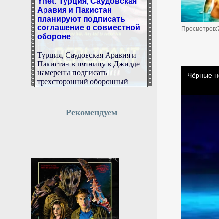
Аравия и Пакистан
планируют подписать
соглашение о совместной
Просмотров:
обороне
Турция, Саудовская Аравия и
Пакистан в пятницу в Джидде
намерены подписать
трехсторонний оборонный
пакт.
7 августа 2026г.
10:50:56
Рекомендуем
ВС России поразили
эшелон ВСУ в
Днепропетровской
области
Российские военные нанесли
удар по воинскому эшелону
Вооруженных сил Украины в
Днепропетровской области. Об
этом сообщили в Минобороны