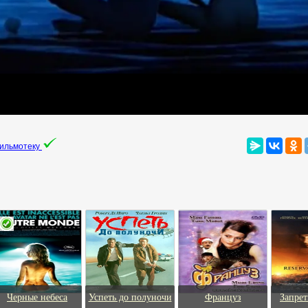
фильмотеку
Черные небеса
Успеть до полуночи
Француз
Запрет