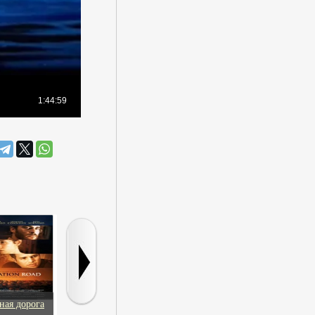
ная дорога
Большая афера в
Мои дорогие
Черчилль