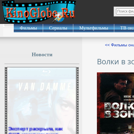
Фильмы
Сериалы
Мультфильмы
ТВ он
<< Фильмы о
Новости
Волки в з
Эксперт раскрыла, как
США могут ухудшить