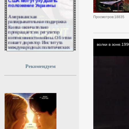
положение Украины
Американская
Просмотров:18835
разведывательная поддержка
Киева окончательно
превращается в регулятор
интенсивности войны. Об этом
пишет директор Института
международных политических
и экономических стратегий
РУССТРАТ Елена Панина в
своем телеграм-канале.
Рекомендуем
7 августа 2026г.
15:47:59
Тимур Иванов обжаловал
в Верховном суде первый
приговор
Верховный суд РФ назначил на
3 сентября рассмотрение
жалобы на приговор бывшему
заместителю министра