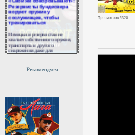
Резервисты бундесвера
воруют оружие у
сослуживцев, чтобы
Просмотров:5320
тренироваться
Немецким резервистам не
хватает собственного оружия,
транспорта и другого
снаряжения даже для
проведения учений. Об этом
заявил президент Союза
резервистов Германии и
депутат бундестага от ХДС
Рекомендуем
Бастиан Эрнст в интервью
Handelsblatt.
8 августа 2026г.
18:54:10
«Небесный ад» для
дронов: ПВО России за
день разнесла 360
украинских БПЛА