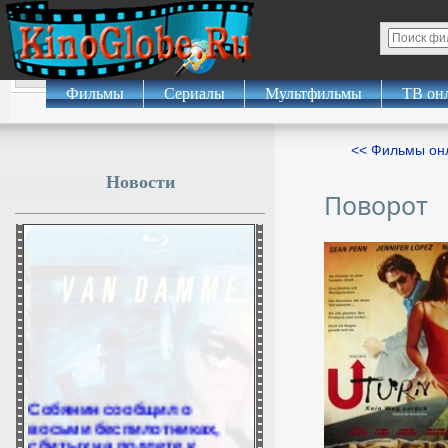
Фильмы
Сериалы
Мультфильмы
ТВ он
<< Фильмы о
Новости
Поворот
Собянин сообщил о
восьми беспилотниках,
сбитых на подлете к