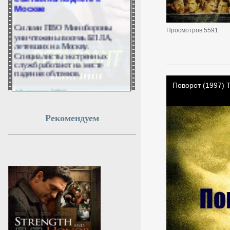
Москве
Силами ПВО Минобороны
Просмотров:5591
уничтожены восемь БПЛА,
летевших на Москву.
Специалисты экстренных
служб работают на месте
падения обломков.
10 августа 2026г.
01:59:11
Рекомендуем
Силы ПВО сбили восемь
беспилотников над
Москвой
Над Москвой уничтожены
восемь вражеских
беспилотников.
10 августа 2026г.
01:59:10