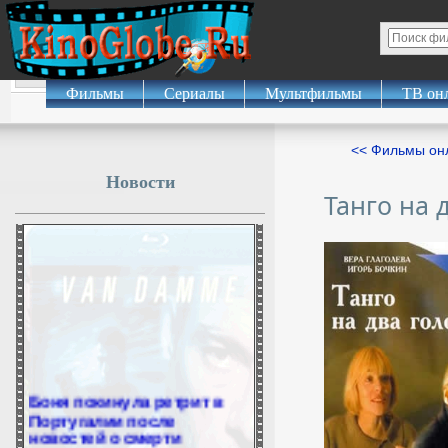
Фильмы
Сериалы
Мультфильмы
ТВ он
<< Фильмы о
Новости
Танго на 
Боня покинула ретрит в
Португалии после
новостей о смерти
альпиниста Пурджи