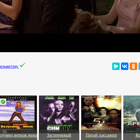
фильмотеку
езумно верная жена
Застенчивый
Пятый пассажир
К