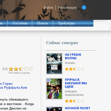
Войти
Регистрация
зь
Гостевая
Поиск
Трейлеры
Сейчас смотрят
НА ГРЕБНЕ
ВОЛНЫ
Боевик
2.5
Поставьте оценку
ПРЯЧЬСЯ,
БАБУШКА! МЫ
н,Горан
ЕДЕМ
арк Руффало,Ким
комедия,
приключения
рнуть сбежавшего
ные и жестокие…Когда
НОЧНОЙ ПОЛЕТ
енная Джолин не