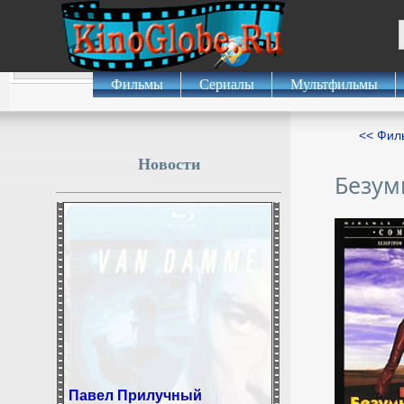
Фильмы
Сериалы
Мультфильмы
<< Фил
Новости
Безум
Павел Прилучный
признался, чем его кормит