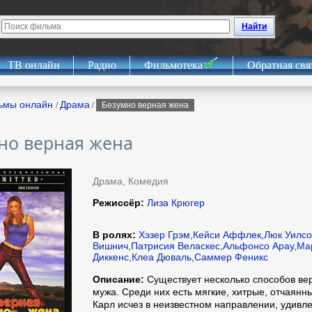
Найти
ТВ онлайн
Радио
Фильмотека
Обратная свя
ьмы онлайн
Драма
/
/
Безумно верная жена
но верная жена
Драма, Комедия
Режиссёр:
Лиза Крюгер
В ролях:
Хэзер Грэм,Кейси Аффлек,Люк Уилсо
Вишнич,Патрисия Веласкес,Альфонсо Арау,М
Диккенс,Клеа Дюваль,Саммер Феникс
Описание:
Существует несколько способов ве
мужа. Среди них есть мягкие, хитрые, отчаян
Карл исчез в неизвестном направлении, удивл