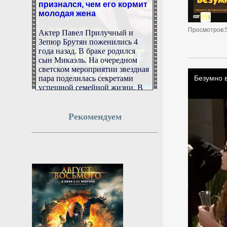
молодая жена
Актер Павел Прилучный и
Просмотров:
Зепюр Брутян поженились 4
года назад. В браке родился
сын Микаэль. На очередном
светском мероприятии звездная
пара поделилась секретами
успешной семейной жизни. В
частности, они рассказали, чем
кормит мужа супруга Зепюр, и
какую еду они в целом
Рекомендуем
предпочитают. Как
выяснилось, это вовсе не
кулинарные изыски.
Откровения Прилучного и
Брутян на видео.
7 августа 2026г.
19:50:11
Многодетная мать из
«Папиных дочек “Сиваева