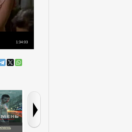
ремень
Теория
Летняя поездка к
Белль