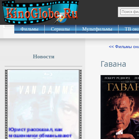
Фильмы
Сериалы
Мультфильмы
ТВ он
<< Фильмы о
Новости
Гавана
Юрист рассказал, как
мошенники обманывают
родителей будущих