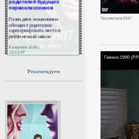
первоклассников
Голендяев: мошенники
Просмотров:6587
обещают родителям
зарезервировать место в
рейтинговой школе.
8 августа 2026г.
23:53:07
Киев может получить
Рекомендуем
находящиеся у Турции
американские ракеты и
установки: что сообщил
Госдеп
Госдеп США заявил о
возможной передаче Украине
ракет ATACMS из Турции.
8 августа 2026г.
23:51:08