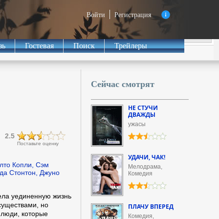
Войти
Регистрация
зь
Гостевая
Поиск
Трейлеры
Сейчас смотрят
НЕ СТУЧИ
ДВАЖДЫ
ужасы
я
2.5
Поставьте оценку
УДАЧИ, ЧАК!
лто Копли, Сэм
Мелодрама,
да Стонтон, Джуно
Комедия
ла уединенную жизнь
существами, но
ПЛАЧУ ВПЕРЕД
 люди, которые
Комедия,