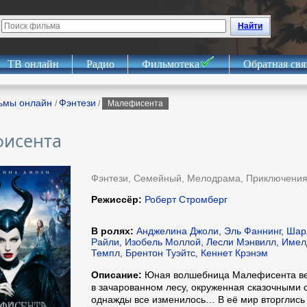
Найти
ТВ онлайн
Радио
Фильмотека
Обратная свя
ьмы онлайн
Фэнтези
/
/
Малефисента
исента
Фэнтези, Семейный, Мелодрама, Приключени
Режиссёр:
Роберт Стромберг
В ролях:
Анджелина Джоли, Эль Фаннинг, Шар
Райли, Изобель Моллой, Лесли Мэнвилл, Имел
Темпл, Брентон Туэйтс, Кеннет Крэнэм
Описание:
Юная волшебница Малефисента ве
в зачарованном лесу, окруженная сказочными 
однажды все изменилось… В её мир вторглись