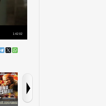
ий продавец
Более странно, чем в
Бомжиха - 2
Ужасно боль