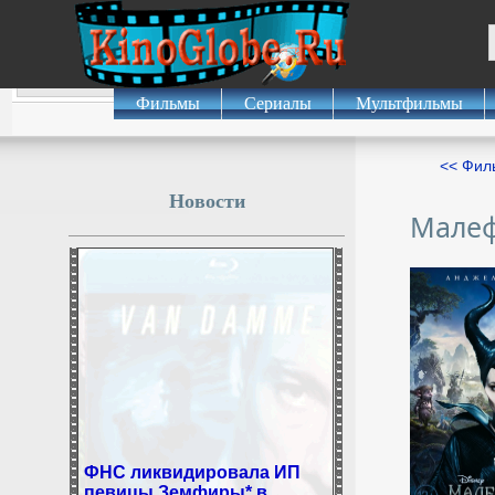
Фильмы
Сериалы
Мультфильмы
<< Фил
Новости
Малеф
ФНС ликвидировала ИП
певицы Земфиры* в