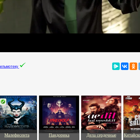
фильмотеку
Малефисента
Пандорика
Дела сердечные
Китайск