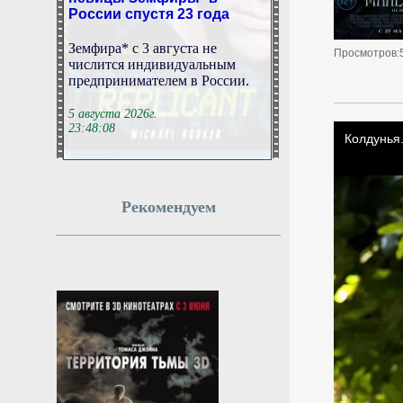
России спустя 23 года
Земфира* с 3 августа не
числится индивидуальным
Просмотров:
предпринимателем в России.
5 августа 2026г.
23:48:08
Трамп раскритиковал
европейские армии и
помощь Байдена Украине
Рекомендуем
Президент США Дональд
Трамп в ходе выступления
перед сторонниками в казино
Лас-Вегаса подверг критике
состояние вооруженных сил
европейских союзников.
5 августа 2026г.
23:48:07