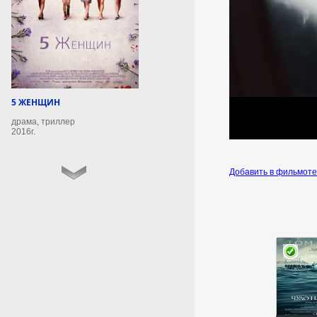
7 августа 2026г.
21:51:13
Украине грозит потеря
половины объёма
экспорта
5 ЖЕНЩИН
сельхозпродукции
драма, триллер
2016г.
Экспорт сельхозпродукции из
Украины сокращается из-за
ограничения работы морских
Добавить в фильмот
портов.
7 августа 2026г.
21:49:09
Зеленский требует от
Драпатого усилить
оборону Славянска
Зеленский заслушал доклад