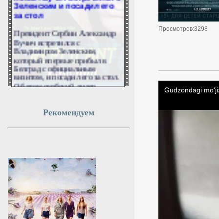
Зеленским и посадил его
за стол
Президент Сербии Александр
Просмотров:3298
Вучич встретился с
Владимиром Зеленским,
который впервые прибыл в
Белград с официальным
визитом, и посадил его за стол.
Об этом сербский лидер
сообщил в социальных сетях.
7 августа 2026г.
Рекомендуем
21:51:14
Кулеба спрогнозировал
рост нападений на
украинцев в Польше
Экс-глава украинского МИД
Дмитрий Кулеба
спрогнозировал рост
нападений на украинцев в
Польше.