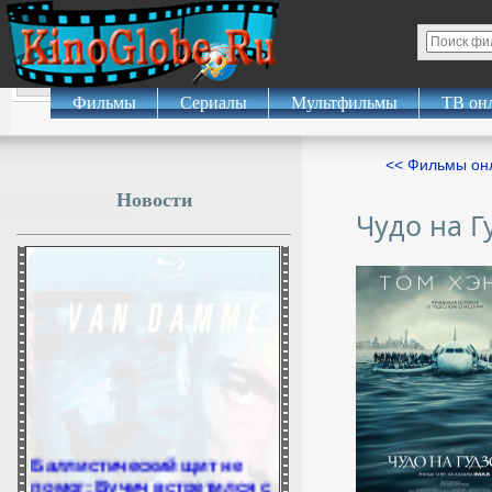
Фильмы
Сериалы
Мультфильмы
ТВ он
<< Фильмы о
Новости
Чудо на Г
Баллистический щит не
помог: Вучич встретился с