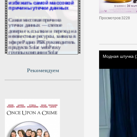
причины утечки данных
Самая массовая причина
Просмотров:3228
утечки данных — слепое
доверие к ссылкам и переход на
неизвестные ресурсы, заявила в
эфире Радио РБК руководитель
продукта Solar webProxy
группы компании Solar
Анастасия Хвещеник.
7 августа 2026г.
Рекомендуем
07:50:30
Пашинян: Сотрудничество
с ЕАЭС остаётся
приоритетом Армении
Армения продолжит линию на
углубление связей с
государствами Евразийского
экономического союза. Об этом
заявил премьер-министр