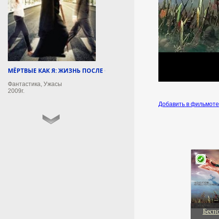
противовоздушной обороны
отработали на все сто: за один
день над территориями страны
и морскими акваториями
уничтожено 360 украинских
беспилотников. Об этом
отчитались в Минобороны
России.
МЁРТВЫЕ КАК Я: ЖИЗНЬ ПОСЛЕ СМЕРТИ
8 августа 2026г.
Фантастика, Ужасы
18:52:09
2009г.
Добавить в фильмот
Подросток попытался
спасти тонущего товарища
на реке в Чите и погиб
вместе с ним
Подросток попытался спасти
тонущего товарища на реке
Ингода в Чите Забайкальского
края и погиб вместе с ним. Об
этом в субботу, 8 августа,
сообщил региональный главк
Бесп
МЧС России.