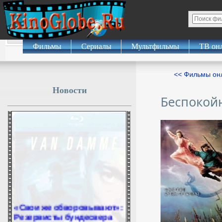
Фильмы
Сериалы
Мультфильмы
ТВ он
<< Фильмы о
Новости
Беспокой
«Свои же обворовывают»:
Резервисты бундесвера
воруют оружие у