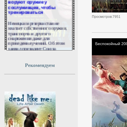
сослуживцев, чтобы
тренироваться
Просмотров:7951
Немецким резервистам не
хватает собственного оружия,
транспорта и другого
снаряжения даже для
проведения учений. Об этом
заявил президент Союза
резервистов Германии и
депутат бундестага от ХДС
Бастиан Эрнст в интервью
Рекомендуем
Handelsblatt.
8 августа 2026г.
18:54:10
«Небесный ад» для
дронов: ПВО России за
день разнесла 360
украинских БПЛА
Российские средства