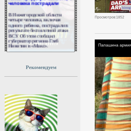
В Нижегородской области
четыре человека, включая
Просмотров:1852
одного ребенка, пострадали в
результате беспилотной атаки
ВСУ. Об этом сообщил
губернатор региона Глеб
Никитин в «Макс».
6 августа 2026г.
09:46:51
Рекомендуем
В Краснодарском крае
прошла смена по
технологическому
предпринимательству
Участники научились
привлекать инвестиции и
превращать идеи в продукты
для бизнеса.
6 августа 2026г.