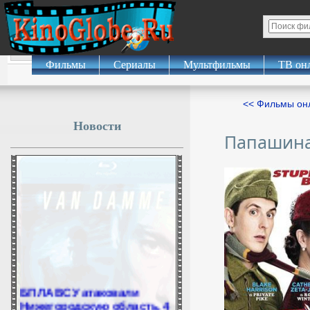
Фильмы
Сериалы
Мультфильмы
ТВ он
<< Фильмы о
Новости
Папашина
БПЛА ВСУ атаковали
Нижегородскую область, 4
человека пострадали