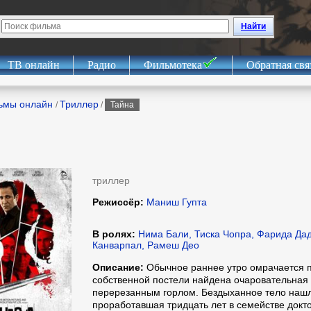
Найти
ТВ онлайн
Радио
Фильмотека
Обратная свя
ьмы онлайн
Триллер
/
/
Тайна
триллер
Режиссёр:
Маниш Гупта
В ролях:
Нима Бали, Тиска Чопра, Фарида Да
Канварпал, Рамеш Део
Описание:
Обычное раннее утро омрачается 
собственной постели найдена очаровательная
перерезанным горлом. Бездыханное тело нашл
проработавшая тридцать лет в семействе докт