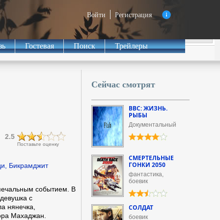
Войти
Регистрация
зь
Гостевая
Поиск
Трейлеры
Сейчас смотрят
BBC: ЖИЗНЬ.
РЫБЫ
Документальный
2.5
Поставьте оценку
СМЕРТЕЛЬНЫЕ
ГОНКИ 2050
ди, Бикрамджит
фантастика,
боевик
печальным событием. В
 девушка с
а нянечка,
СОЛДАТ
ора Махаджан.
боевик