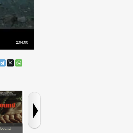
ebound
Законы
Август Раш
Отряд спасе