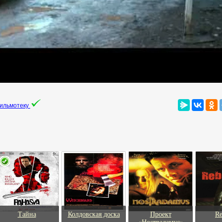
фильмотеку
Тайна
Колдовская доска
Проект
R