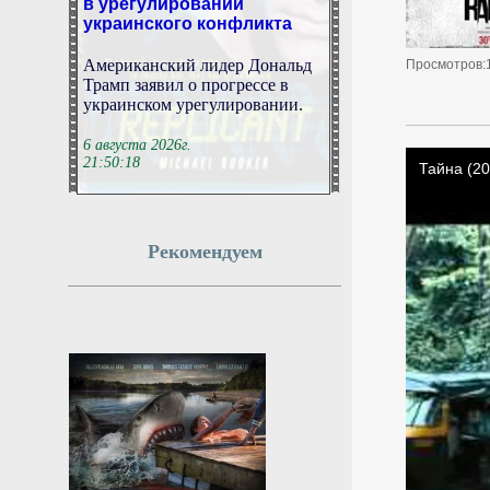
украинского конфликта
Американский лидер Дональд
Просмотров:
Трамп заявил о прогрессе в
украинском урегулировании.
6 августа 2026г.
21:50:18
Африканская
конфедерация футбола
Рекомендуем
поддержала Инфантино
после встречи ФИФА
CAF выразила ему
благодарность за помощь в
организации чемпионата мира
2026 года.
6 августа 2026г.
21:49:09