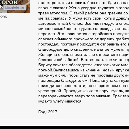
станет роптать и просить большего. Да и на х
вполне хватает. Жена усердно трудится в горо
травматологом. О такой работе она грезила со
2296
мечта сбылась. У мужа есть свой, хоть и дово
авторемонтный бизнес. Все идет гладко и спок
мирное семейное гнездышко опрокидывает на
перемен. Это начинается с геройского поступка
спасает обычного прохожего от дерзких граби
пострадал, поэтому приходится отправить его в
благородное дело спасения, начатое мужем, п
Женщина очень внимательно относится к пацие
бесконечной заботой. В ответ на такое чистос
Борису хочется облагодетельствовать этих ми
полной.Выписавшись из клиники, новый друг с
максимум сил, чтобы стать не простым другом
настоящим благодетелем. Поначалу такая ну
приходится очень кстати, но со временем она 
чрезмерной. Проходит каких-то пару недель, ка
переворачивается вверх тормашками. Брак терп
куда-то улетучиваются.
Год:
2017