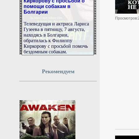
помощи собакам в
Болгарии
Просмотров:
Телеведущая и актриса Лариса
Гузеева в пятницу, 7 августа,
находясь в Болгарии,
обратилась к Филиппу
Киркорову с просьбой помочь
бездомным собакам.
7 августа 2026г.
22:51:11
Рекомендуем
Движение транспорта
ограничат в Москве на
выходных из-за триатлона
и концерта
Из-за спортивного
мероприятия и концерта
перекроют движение на северо-
западе, западе и в центре
столицы.