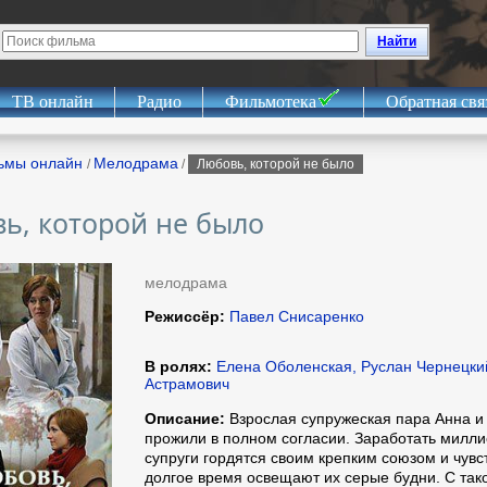
Найти
ТВ онлайн
Радио
Фильмотека
Обратная свя
ьмы онлайн
Мелодрама
/
/
Любовь, которой не было
ь, которой не было
мелодрама
Режиссёр:
Павел Снисаренко
В ролях:
Елена Оболенская, Руслан Чернецки
Астрамович
Описание:
Взрослая супружеская пара Анна и
прожили в полном согласии. Заработать милли
супруги гордятся своим крепким союзом и чувс
долгое время освещают их серые будни. С так