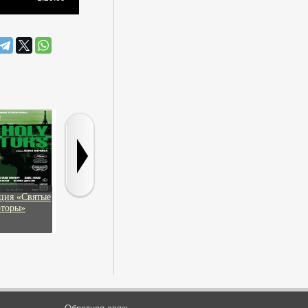
ция «Святые
Вампиры 3:
Озеро Поркьюпайн
Летнее вре
торы»
Пробуждение зла