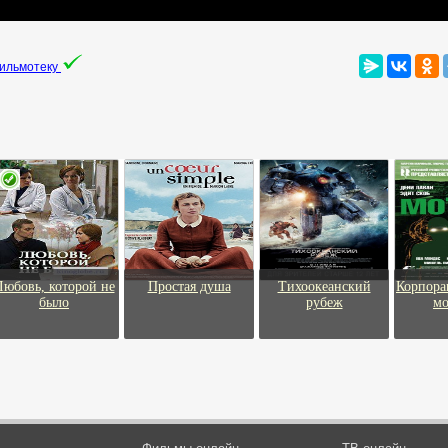
фильмотеку
Любовь, которой не
Простая душа
Тихоокеанский
Корпора
было
рубеж
мо