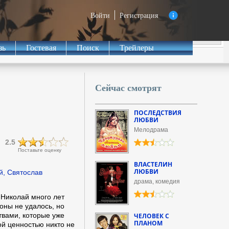
Войти
Регистрация
зь
Гостевая
Поиск
Трейлеры
Сейчас смотрят
ПОСЛЕДСТВИЯ
ЛЮБВИ
Мелодрама
2.5
Поставьте оценку
ВЛАСТЕЛИН
ЛЮБВИ
й, Святослав
драма, комедия
 Николай много лет
оны не удалось, но
твами, которые уже
ЧЕЛОВЕК С
ПЛАНОМ
ой ценностью никто не