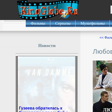
Фильмы
Сериалы
Мультфильмы
<< Фил
Новости
Любов
Гузеева обратилась к
Киркорову с просьбой о