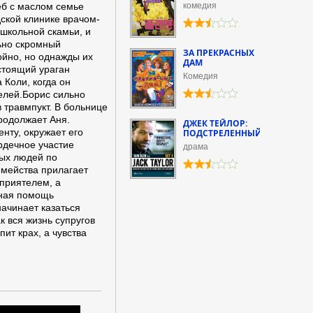
леб с маслом семье
комедия
дской клинике врачом-
 школьной скамьи, и
льно скромный
ЗА ПРЕКРАСНЫХ
ойно, но однажды их
ДАМ
стоящий ураган
Комедия
 Коли, когда он
телей.Борис сильно
 травмпукт. В больнице
родолжает Аня.
ДЖЕК ТЕЙЛОР:
нту, окружает его
ПОДСТРЕЛЕННЫЙ
ердечное участие
драма
лых людей по
емейства прилагает
-приятелем, а
жная помощь
начинает казаться
к вся жизнь супругов
ит крах, а чувства