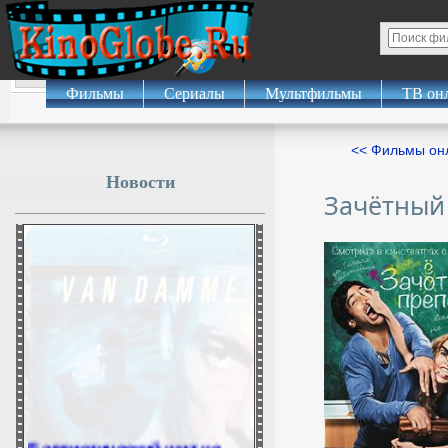
Фильмы
Сериалы
Мультфильмы
ТВ он
<< Фильмы о
Новости
Зачётный
Баллистический щит не