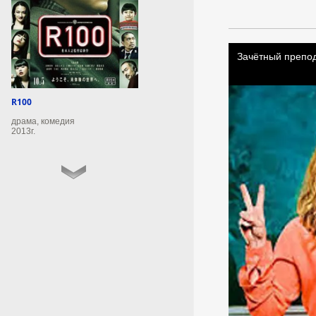
Польше.
7 августа 2026г.
21:51:13
Украине грозит потеря
половины объёма
R100
экспорта
драма, комедия
сельхозпродукции
2013г.
Экспорт сельхозпродукции из
Украины сокращается из-за
ограничения работы морских
портов.
7 августа 2026г.
21:49:09
Зеленский требует от
Драпатого усилить
оборону Славянска