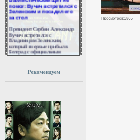
помог: Вучич встретился с
Зеленским и посадил его
за стол
Просмотров:1805
Президент Сербии Александр
Вучич встретился с
Владимиром Зеленским,
который впервые прибыл в
Белград с официальным
визитом, и посадил его за стол.
Об этом сербский лидер
сообщил в социальных сетях.
Рекомендуем
7 августа 2026г.
21:51:14
Кулеба спрогнозировал
рост нападений на
украинцев в Польше
Экс-глава украинского МИД
Дмитрий Кулеба
спрогнозировал рост
нападений на украинцев в