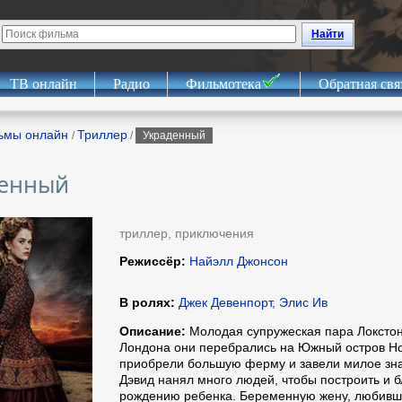
Найти
ТВ онлайн
Радио
Фильмотека
Обратная свя
ьмы онлайн
Триллер
/
/
Украденный
енный
триллер, приключения
Режиссёр:
Найэлл Джонсон
В ролях:
Джек Девенпорт, Элис Ив
Описание:
Молодая супружеская пара Локстон
Лондона они перебрались на Южный остров Но
приобрели большую ферму и завели милое зна
Дэвид нанял много людей, чтобы построить и б
рождению ребенка. Беременную жену, любившу