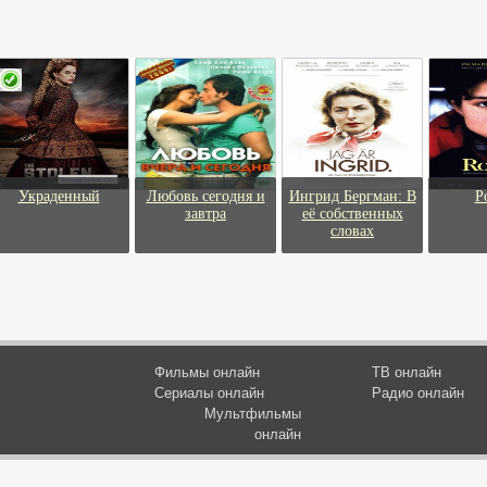
Украденный
Любовь сегодня и
Ингрид Бергман: В
Р
завтра
её собственных
словах
Фильмы онлайн
ТВ онлайн
Сериалы онлайн
Радио онлайн
Мультфильмы
онлайн