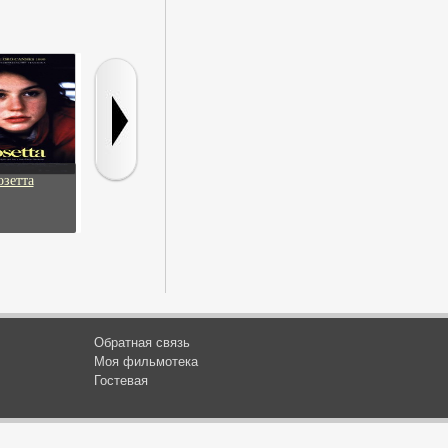
озетта
Экстро 2: Вторая
Принцип Талиона
Убежище
встреча
Обратная связь
Моя фильмотека
Гостевая