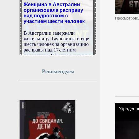
Женщина в Австралии
организовала расправу
над подростком с
участием шести человек
Просмотров:
В Австралии задержали
жительницу Таунсвилла и еще
шесть человек за организацию
расправы над 17-летним
подростком. Об этом в пятницу,
7 августа, сообщает 7News.
8 августа 2026г.
Рекомендуем
00:52:09
США отстранили генерала,
координировавшего
помощь Украине
Генерал-лейтенант Чарльз
Костанза снят с должности
командующего 5-м армейским
корпусом США почти за два
месяца до истечения планового