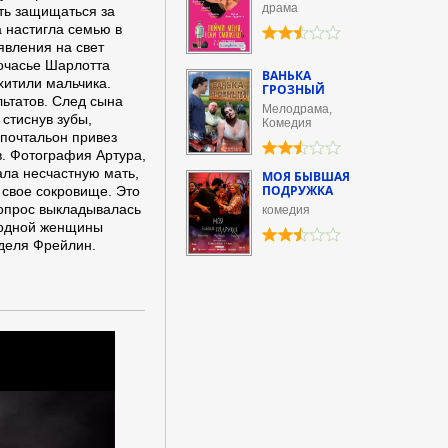
драма
еть защищаться за
а настигла семью в
явления на свет
ночасье Шарлотта
ВАНЬКА
хитили мальчика.
ГРОЗНЫЙ
ьтатов. След сына
Мелодрама,
 стиснув зубы,
Комедия
 почтальон привез
в. Фотография Артура,
ала несчастную мать,
МОЯ БЫВШАЯ
ПОДРУЖКА
 свое сокровище. Это
вопрос выкладывалась
комедия
родной женщины
рделя Фрейлин.