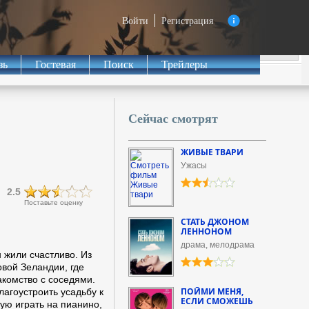
Войти
Регистрация
зь
Гостевая
Поиск
Трейлеры
Сейчас смотрят
ЖИВЫЕ ТВАРИ
Ужасы
2.5
Поставьте оценку
СТАТЬ ДЖОНОМ
ЛЕННОНОМ
драма, мелодрама
 жили счастливо. Из
вой Зеландии, где
комство с соседями.
ПОЙМИ МЕНЯ,
лагоустроить усадьбу к
ЕСЛИ СМОЖЕШЬ
ю играть на пианино,