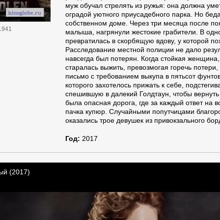
муж обучал стрелять из ружья: она должна ум
оградой уютного приусадебного парка. Но бед
собственном доме. Через три месяца после по
1941
малыша, нагрянули жестокие грабители. В од
превратилась в скорбящую вдову, у которой по
Расследование местной полиции не дало резул
навсегда был потерян. Когда стойкая женщина,
старалась выжить, превозмогая горечь потери,
письмо с требованием выкупа в пятьсот фунто
которого захотелось прижать к себе, подстегив
спешившую в далекий Голдтаун, чтобы вернуть
была опасная дорога, где за каждый ответ на 
пачка купюр. Случайными попутчицами благо
оказались трое девушек из привокзального бо
Год:
2017