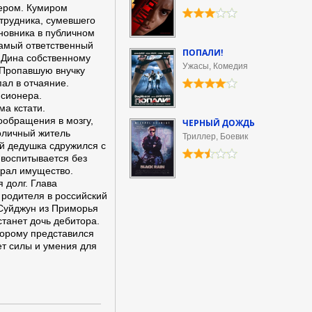
мером. Кумиром
трудника, сумевшего
новника в публичном
самый ответственный
ПОПАЛИ!
 Дина собственному
Ужасы, Комедия
. Пропавшую внучку
пал в отчаяние.
нсионера.
ма кстати.
ообращения в мозгу,
ЧЕРНЫЙ ДОЖДЬ
толичный житель
Триллер, Боевик
й дедушка сдружился с
 воспитывается без
грал имущество.
 долг. Глава
 родителя в российский
 Суйджун из Приморья
танет дочь дебитора.
торому представился
т силы и умения для