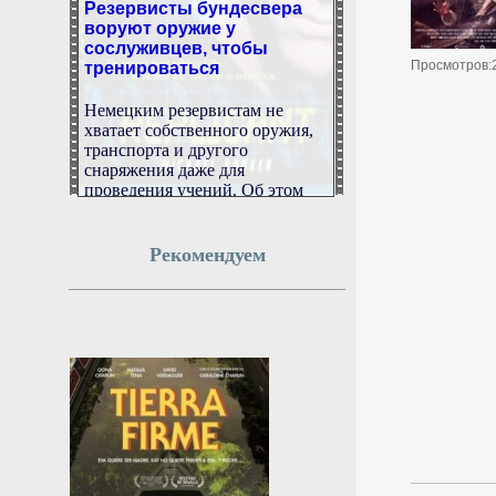
воруют оружие у
сослуживцев, чтобы
тренироваться
Просмотров:
Немецким резервистам не
хватает собственного оружия,
транспорта и другого
снаряжения даже для
проведения учений. Об этом
заявил президент Союза
резервистов Германии и
депутат бундестага от ХДС
Рекомендуем
Бастиан Эрнст в интервью
Handelsblatt.
8 августа 2026г.
18:54:10
«Небесный ад» для
дронов: ПВО России за
день разнесла 360
украинских БПЛА