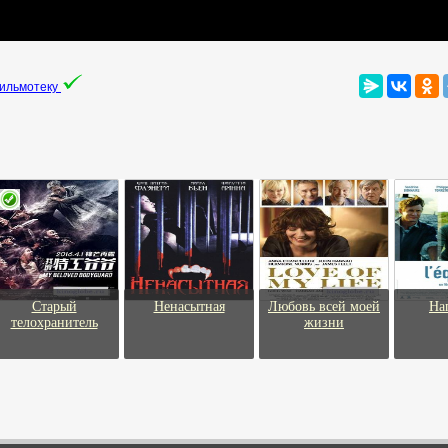
фильмотеку
Старый
Ненасытная
Любовь всей моей
На
телохранитель
жизни