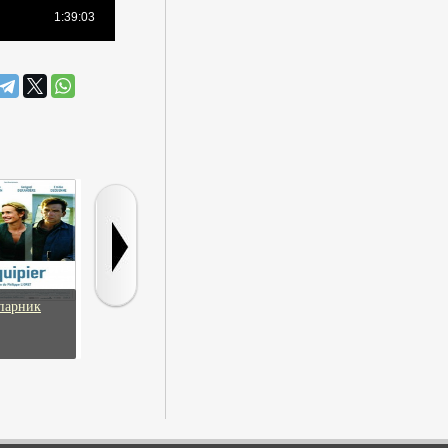
парник
Без Ладена 2
Мастер со
Лейтенант
сломанными
пальцами