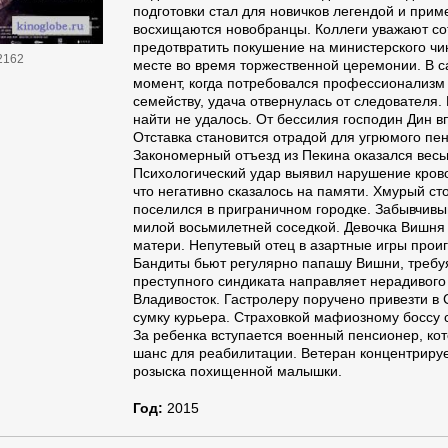
подготовки стал для новичков легендой и при
восхищаются новобранцы. Коллеги уважают со
предотвратить покушение на министерского чи
2162
месте во время торжественной церемонии. В 
момент, когда потребовался профессионализм
семейству, удача отвернулась от следователя
найти не удалось. От бессилия господин Дин в
Отставка становится отрадой для угрюмого пе
Закономерный отъезд из Пекина оказался весь
Психологический удар выявил нарушение кров
что негативно сказалось на памяти. Хмурый с
поселился в приграничном городке. Забывчивы
милой восьмилетней соседкой. Девочка Вишня
матери. Непутевый отец в азартные игры прои
Бандиты бьют регулярно папашу Вишни, требуя
преступного синдиката направляет нерадивого
Владивосток. Гастролеру поручено привезти в
сумку курьера. Страховкой мафиозному боссу с
За ребенка вступается военный пенсионер, ко
шанс для реабилитации. Ветеран концентрируе
розыска похищенной малышки.
Год:
2015