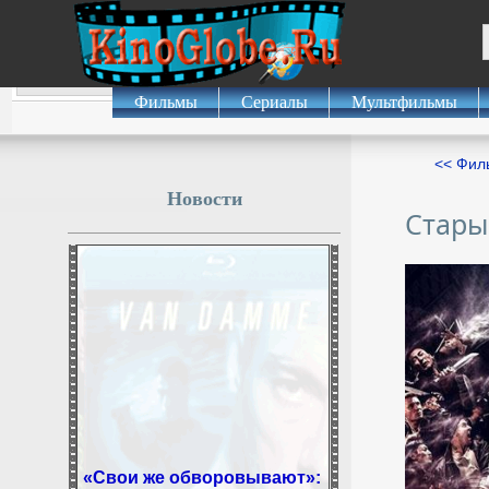
Фильмы
Сериалы
Мультфильмы
<< Фил
Новости
Стары
«Свои же обворовывают»:
Резервисты бундесвера