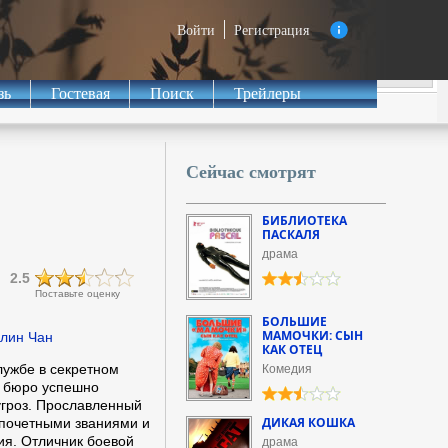
Войти
Регистрация
зь
Гостевая
Поиск
Трейлеры
Сейчас смотрят
БИБЛИОТЕКА
ПАСКАЛЯ
драма
2.5
Поставьте оценку
БОЛЬШИЕ
МАМОЧКИ: СЫН
клин Чан
КАК ОТЕЦ
лужбе в секретном
Комедия
о бюро успешно
угроз. Прославленный
ДИКАЯ КОШКА
почетными званиями и
я. Отличник боевой
драма