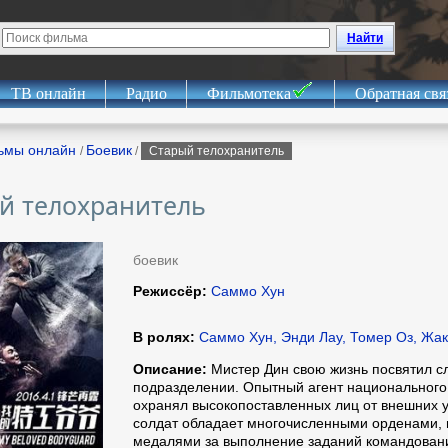
Найти
ТВ онлайн
Радио
Фильмотека
Обратная свя
ьмы онлайн
Боевик
/
/
Старый телохранитель
й телохранитель
боевик
Режиссёр:
Саммо Хун
В ролях:
Саммо Хун, Энди Лау, Томер Оз, Жа
Описание:
Мистер Дин свою жизнь посвятил с
подразделении. Опытный агент национальног
охранял высокопоставленных лиц от внешних 
солдат обладает многочисленными орденами, 
медалями за выполнение заданий командовани