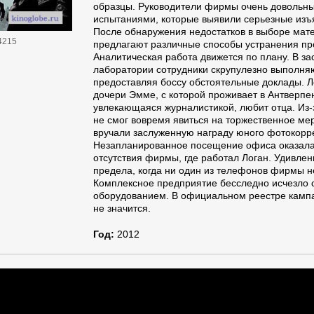
образцы. Руководители фирмы очень довольн
испытаниями, которые выявили серьезные изъ
После обнаружения недостатков в выборе мат
4215
предлагают различные способы устранения п
Аналитическая работа движется по плану. В з
лаборатории сотрудники скрупулезно выполняю
предоставляя боссу обстоятельные доклады. Л
дочери Эмме, с которой проживает в Антверпе
увлекающаяся журналистикой, любит отца. Из-з
не смог вовремя явиться на торжественное ме
вручали заслуженную награду юного фотокорр
Незапланированное посещение офиса оказалас
отсутствия фирмы, где работал Логан. Удивле
предела, когда ни один из телефонов фирмы н
Комплексное предприятие бесследно исчезло 
оборудованием. В официальном реестре кампа
не значится.
Год:
2012