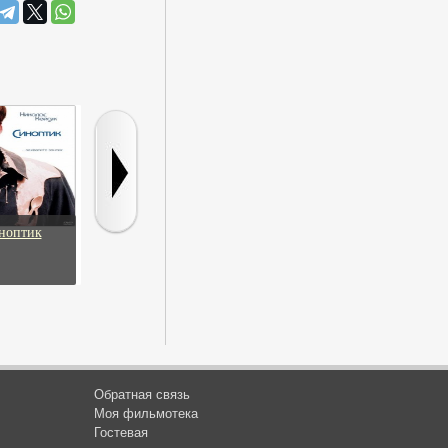
ноптик
Безумный город
Шанхайский
Марсиани
сюрприз
Обратная связь
Моя фильмотека
Гостевая