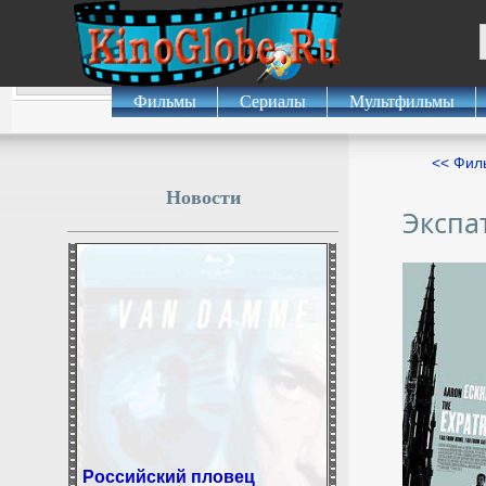
Фильмы
Сериалы
Мультфильмы
<< Фил
Новости
Экспа
Российский пловец
Степанов пожаловался на