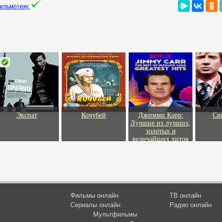
фильмотеку
Экспат
Кочубей
Джимми Карр:
Си
Лучшие из лучших,
золотых и
величайших хитов
Фильмы онлайн
ТВ онлайн
Сериалы онлайн
Радио онлайн
Мультфильмы