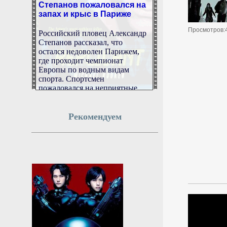
запах и крыс в Париже
Российский пловец Александр
Просмотров:
Степанов рассказал, что
остался недоволен Парижем,
где проходит чемпионат
Европы по водным видам
спорта. Спортсмен
пожаловался на неприятные
запахи, мусор и крыс под
Эйфелевой башней.
Рекомендуем
7 августа 2026г.
18:52:14
В Новгородской области
приступили к уборке
зерновых культур
Работы стартовали в
Новгородском, Мошенском,
Хвойнинском и Солецком
округах.