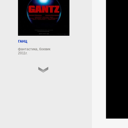
7 августа 2026г.
18:52:12
«Денежный бум» в КНДР:
Союз с Россией резко
увеличил доходы
ГАНЦ
Пхеньяна
фантастика, боевик
2011г.
Доходы Северной Кореи от
зарубежной деятельности в
2022—2026 годах достигли 22
млрд долларов, что примерно в
четыре раза превышает
показатель предыдущих
четырёх лет. К таким выводам
пришли аналитики Bloomberg
Economics.
7 августа 2026г.
18:49:09
В Новосибирской области