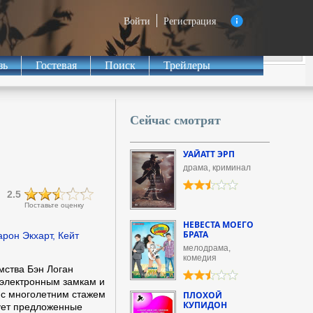
Войти
Регистрация
зь
Гостевая
Поиск
Трейлеры
Сейчас смотрят
УАЙАТТ ЭРП
драма, криминал
2.5
Поставьте оценку
НЕВЕСТА МОЕГО
БРАТА
рон Экхарт, Кейт
мелодрама,
комедия
мства Бэн Логан
 электронным замкам и
с многолетним стажем
ПЛОХОЙ
КУПИДОН
дует предложенные