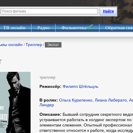
Найти
ТВ онлайн
Радио
Фильмотека
Обратная свя
ьмы онлайн
Триллер
/
/
Экспат
т
триллер
Режиссёр:
Филипп Штёльцль
В ролях:
Ольга Куриленко, Лиана Либерато, Аа
Линдер
Описание:
Бывший сотрудник секретного ведо
устраивается работать в холдинг экспертом по
элементам слежения. Опытный профессионал 
ответственно относится к работе, когда иссле