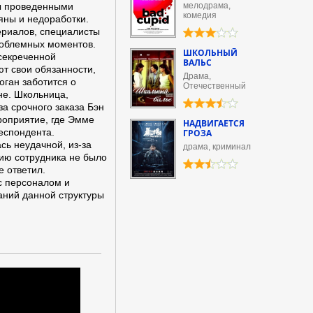
ы проведенными
мелодрама,
комедия
яны и недоработки.
ериалов, специалисты
роблемных моментов.
ШКОЛЬНЫЙ
асекреченной
ВАЛЬС
т свои обязанности,
Драма,
оган заботится о
Отечественный
не. Школьница,
а срочного заказа Бэн
роприятие, где Эмме
НАДВИГАЕТСЯ
еспондента.
ГРОЗА
ь неудачной, из-за
драма, криминал
нию сотрудника не было
е ответил.
с персоналом и
ний данной структуры