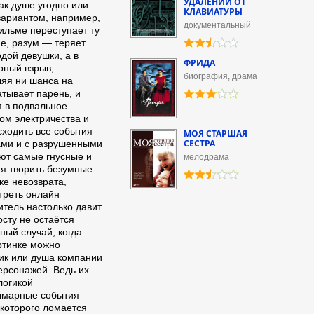
УДАЛЕНИИ ОТ
ак душе угодно или
КЛАВИАТУРЫ
вариантом, например,
документальный
ильме переступает ту
ие, разум — теряет
дой девушки, а в
ФРИДА
рный взрыв,
биография, драма
ляя ни шанса на
атывает парень, и
я в подвальное
ом электричества и
сходить все события
МОЯ СТАРШАЯ
СЕСТРА
ами и с разрушенными
ают самые гнусные и
мелодрама
яя творить безумные
ке невозврата,
треть онлайн
итель настолько давит
сту не остаётся
ный случай, когда
ртинке можно
тик или душа компании
ерсонажей. Ведь их
логикой
ошмарные события
 которого ломается