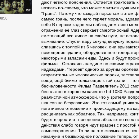
дают четкого пояснения. Остаётся трактовать к
назвать по-своему, что может явиться лучшим 
"Грань". Потому что каждый персонаж в этом ф
3856
самую грань, после чего теряет мораль, здрав
себя.В первом кадре мы наблюдаем лицо моло
отражении её глаз сверкает смертоносный яде
сметающий все живое на своём пути, не остав
выживание. Спустя пару секунд девушку подхв
слившись с толпой из 6 человек, они врываютс
помещение здания, оборудованного генератор
некоторыми запасами еды. Здесь и будут прои
фильма…Оставаясь наедине но своими страх
надеждами, "героев" одного за другим одолев
отвратительные человеческие пороки, заставл
вещи, ещё ближе толкающие к той грани — точ
бесчеловечности.Фильм Разделитель 2011 смо
бесплатно в хорошем качестве hd 1080.Раздел
реалистичной атмосферой, что у зрителя попро
шансов на безразличие. Это тот самый уникаль
негативное отношение к происходящему на ка
расценивать как обратное. Так, например, кри
будет в ярости от поведения абсолютно всех п
действия слабо говоря идут вразрез с простой 
самосохранения. То ли на это сказываются к
накануне и безвыходное положение теперь, от