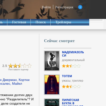
Войти
Регистрация
зь
Гостевая
Поиск
Трейлеры
Сейчас смотрят
МАДЕМУАЗЕЛЬ
СИ
документальный
2.5
Поставьте оценку
ТОТЕМ
н Джерман, Кортни
ужасы, триллер
онсалес, Майкл
тяжении долгих двух
нно "Разделитель"? И
ПИРАТСКАЯ
БУХТА: В
 деле создатели не