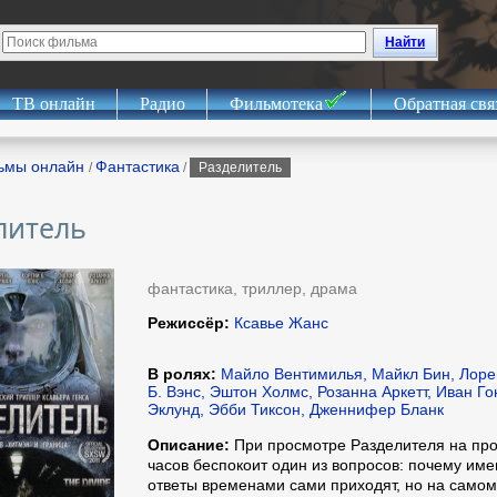
Найти
ТВ онлайн
Радио
Фильмотека
Обратная свя
ьмы онлайн
Фантастика
/
/
Разделитель
литель
фантастика, триллер, драма
Режиссёр:
Ксавье Жанс
В ролях:
Майло Вентимилья, Майкл Бин, Лоре
Б. Вэнс, Эштон Холмс, Розанна Аркетт, Иван Г
Эклунд, Эбби Тиксон, Дженнифер Бланк
Описание:
При просмотре Разделителя на про
часов беспокоит один из вопросов: почему име
ответы временами сами приходят, но на самом