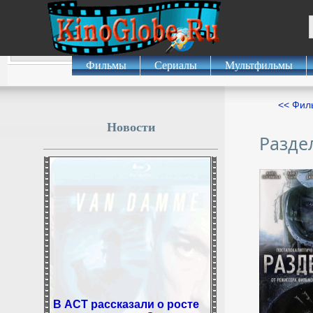
Фильмы
Сериалы
Мультфильмы
<< Фил
Новости
Разде
В АСТ рассказали о росте
спроса на книги Сартра