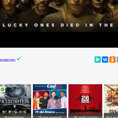
фильмотеку
Разделитель
Почти верный
28 дней спустя
Всё дел