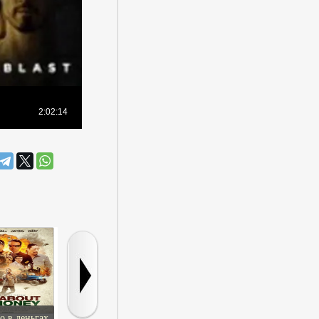
о в деньгах
Будка поцелуев
Назови своё имя
Мальчишни