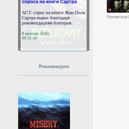
АСТ: спрос на книги Жан-Поля
Сартра вырос благодаря
Просмотров:
рекомендациям блогеров.
8 августа 2026г.
09:51:10
Фон дер Ляйен призвала
пресечь доходы РФ со
всех сторон
Рекомендуем
Председатель Еврокомиссии
Урсула фон дер Ляйен
положительно оценила
решение американского сената
одобрить законопроект о
введении ограничительных мер
в отношении России. Она
также выступила с призывом
лишить Москву
соответствующих доходов.