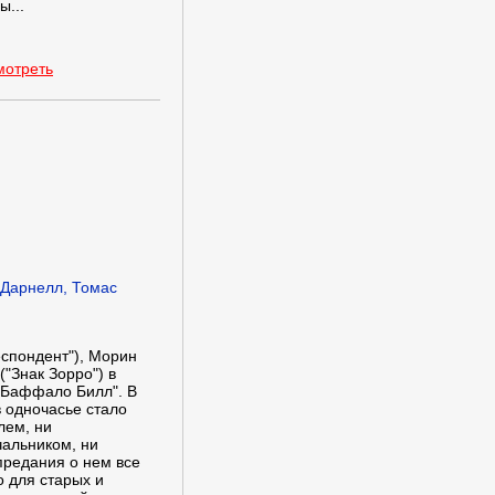
ы...
мотреть
 Дарнелл, Томас
спондент"), Морин
"Знак Зорро") в
"Баффало Билл". В
в одночасье стало
лем, ни
чальником, ни
 предания о нем все
о для старых и