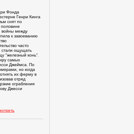
енри Фонда
естерне Генри Кинга
льм снят по
 половине
й войны между
пила к завоеванию
ство
тельство часто
и стали ощущать
у "железный конь".
миру самых
жесси Джеймса. По
мерами, но когда
отнять их ферму в
низовав отряд
рзкие ограбления
лову Джесси
мотреть