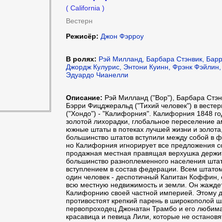
( California )
Вестерн
Режисёр:
Джон Фэрроу
В ролях:
Рэй Милланд, Барбара Стэнвик, Бар
Джордж Кулурис, Энтони Куинн, Фрэнк Фэйлин,
Эдуардо Чианелли
Описание:
Рэй Милланд ("Вор"), Барбара Стэнв
Бэрри Фицджеральд ("Тихий человек") в весте
("Хондо") - "Калифорния". Калифорния 1848 го
золотой лихорадки, глобальное переселение а
южные штаты в потеках лучшей жизни и золота,
большинство штатов вступили между собой в 
но Калифорния игнорирует все предложения со
продажная местная правящая верхушка держитс
большинство разноплеменного населения штат
вступлением в состав федерации. Всем штатом,
один человек - деспотичный Капитан Коффин, 
всю местную недвижимость и земли. Он жажде
Калифорнию своей частной империей. Этому д
противостоят крепкий парень в широкополой 
первопроходец Джонатан Трамбо и его любим
красавица и певица Лили, которые не остановя