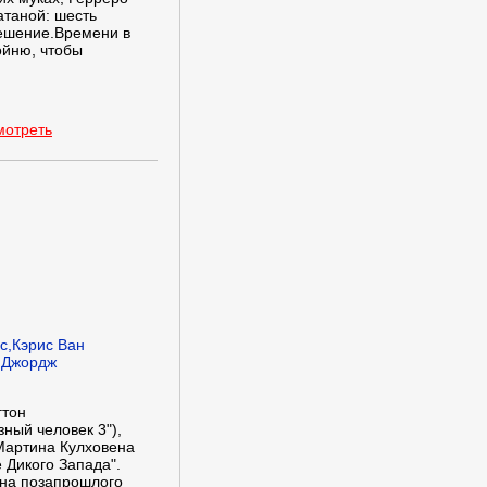
атаной: шесть
решение.Времени в
ойню, чтобы
мотреть
с,Кэрис Ван
 Джордж
гтон
ный человек 3"),
 Мартина Кулховена
 Дикого Запада".
ина позапрошлого