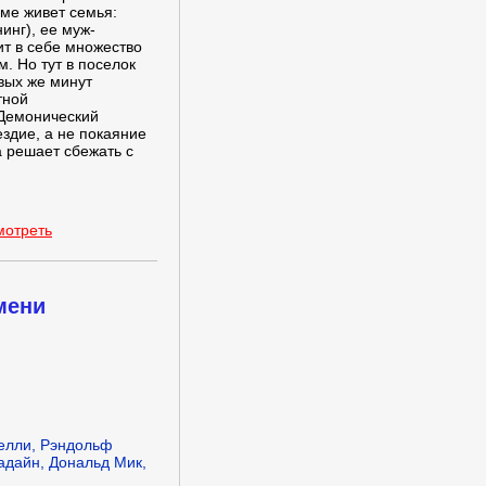
оме живет семья:
инг), ее муж-
т в себе множество
. Но тут в поселок
вых же минут
тной
 Демонический
ездие, а не покаяние
а решает сбежать с
мотреть
мени
елли, Рэндольф
адайн, Дональд Мик,