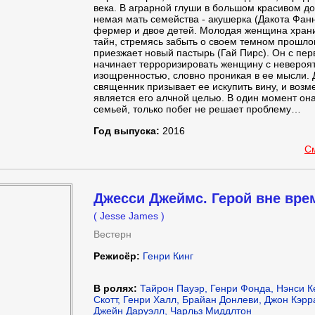
века. В аграрной глуши в большом красивом д
немая мать семейства - акушерка (Дакота Фанн
фермер и двое детей. Молодая женщина храни
тайн, стремясь забыть о своем темном прошлом
приезжает новый пастырь (Гай Пирс). Он с пер
начинает терроризировать женщину с невероя
изощренностью, словно проникая в ее мысли.
священник призывает ее искупить вину, и возм
является его алчной целью. В один момент он
семьей, только побег не решает проблему…
Год выпуска:
2016
С
Джесси Джеймс. Герой вне вре
( Jesse James )
Вестерн
Режисёр:
Генри Кинг
В ролях:
Тайрон Пауэр, Генри Фонда, Нэнси К
Скотт, Генри Халл, Брайан Донлеви, Джон Кэрр
Джейн Даруэлл, Чарльз Миддлтон