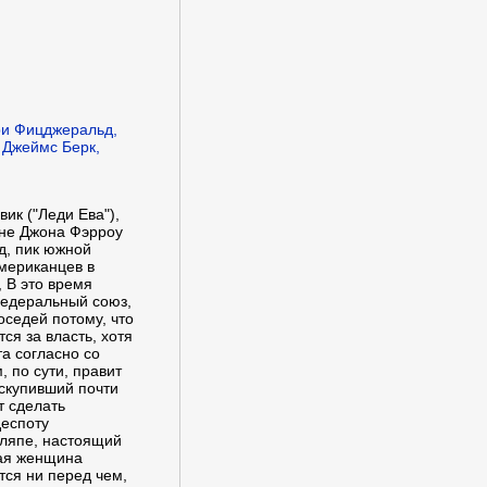
ри Фицджеральд,
 Джеймс Берк,
ик ("Леди Ева"),
рне Джона Фэрроу
д, пик южной
мериканцев в
 В это время
федеральный союз,
седей потому, что
я за власть, хотя
а согласно со
 по сути, правит
скупивший почти
т сделать
еспоту
шляпе, настоящий
ая женщина
тся ни перед чем,