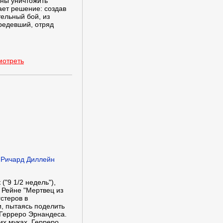
ны уничтожить
ает решение: создав
тельный бой, из
редевший, отряд
мотреть
,Ричард Диллейн
("9 1/2 недель"),
 Рейне "Мертвец из
стеров в
и, пытаясь поделить
 Герреро Эрнандеса.
ких муках, Герреро