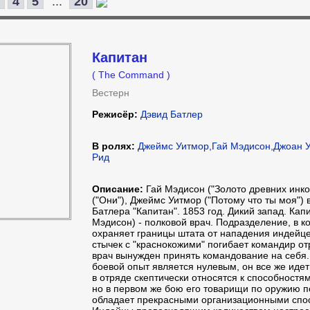
4
5
...
20
Капитан
( The Command )
Вестерн
Режисёр:
Дэвид Батлер
В ролях:
Джеймс Уитмор,Гай Мэдисон,Джоан У
Рид
Описание:
Гай Мэдисон ("Золото древних инко
("Они"), Джеймс Уитмор ("Потому что ты моя") 
Батлера "Капитан". 1853 год. Дикий запад. Кап
Мэдисон) - полковой врач. Подразделение, в ко
охраняет границы штата от нападения индейце
стычек с "краснокожими" погибает командир о
врач вынужден принять командование на себя.
боевой опыт является нулевым, он все же идет 
в отряде скептически относятся к способностя
но в первом же бою его товарищи по оружию п
обладает прекрасными организационными спо