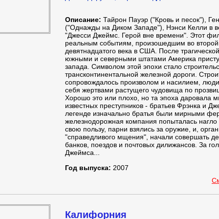
Описание:
Тайрон Пауэр ("Кровь и песок"), Г
("Однажды на Диком Западе"), Нэнси Келли в в
"Джесси Джеймс. Герой вне времени". Этот фи
реальным событиям, произошедшим во второй
девятнадцатого века в США. После трагическо
южными и северными штатами Америка присту
запада. Символом этой эпохи стало строитель
трансконтинентальной железной дороги. Строи
сопровождалось произволом и насилием, люд
себя жертвами растущего чудовища по прозвищ
Хорошо это или плохо, но та эпоха даровала 
известных преступников - братьев Фрэнка и Д
легенде изначально братья были мирными фер
железнодорожная компания попыталась нагло 
свою пользу, парни взялись за оружие, и, орга
"справедливого мщения", начали совершать де
банков, поездов и почтовых дилижансов. За го
Джеймса...
Год выпуска:
2007
С
Калифорния