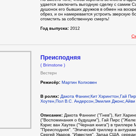
удается заключить выгодную сделку с самим С
душонок его бывших дружков в обмен на воск
обрез, и он намеревается устроить зверскую б
отомстить за собственную смерть!
Год выпуска:
2012
С
Преисподняя
( Brimstone )
Вестерн
Режисёр:
Мартин Колховен
В ролях:
Дакота Фанинг,Кит Хэрингтон,Гай Пир
Хоутен,Пол В.С. Андерсон,Эмилия Джонс,Айви
Описание:
Дакота Фаннинг ("Гнев"), Кит Харин
("Воспоминания о будущем"), Гай Пирс ("Желез
Кэрис ван Хаутен ("Черная книга") в триллере
"Преисподняя". "Эпический триллер в антураже
Сергей Уваров, "Известия". Запад США, серед