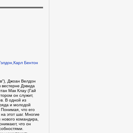
элдон,Карл Бентон
в"), Джоан Велдон
в вестерне Дэвида
итан Мак Клау (Гай
тором он служит,
в. В одной из
тряда и молодой
 Понимая, что его
на этот шаг. Многие
м нового командира,
онимают, что он
собностями.