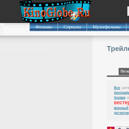
Фильмы
Сериалы
Мультфильмы
Трейл
По н
Все
(1676
биограф
боевик
(
весте
военный
детектив