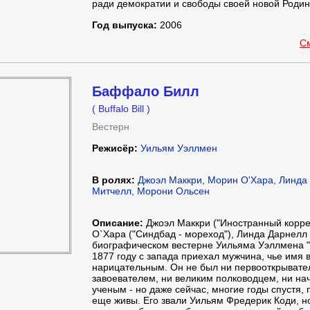
ради демократии и свободы своей новой Родин
Год выпуска:
2006
С
Баффало Билл
( Buffalo Bill )
Вестерн
Режисёр:
Уильям Уэллмен
В ролях:
Джоэл Маккри, Морин О'Хара, Линда
Митчелл, Морони Ольсен
Описание:
Джоэл Маккри ("Иностранный корре
О`Хара ("Синдбад - мореход"), Линда Дарнелл (
биографическом вестерне Уильяма Уэллмена 
1877 году с запада приехал мужчина, чье имя 
нарицательным. Он не был ни первооткрывате
завоевателем, ни великим полководцем, ни на
ученым - но даже сейчас, многие годы спустя,
еще живы. Его звали Уильям Фредерик Коди, н