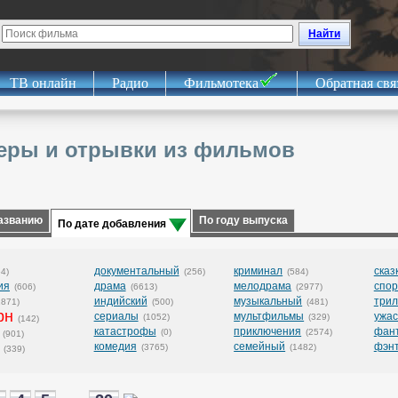
Найти
ТВ онлайн
Радио
Фильмотека
Обратная свя
еры и отрывки из фильмов
азванию
По году выпуска
По дате добавления
документальный
криминал
сказ
4)
(256)
(584)
ия
драма
мелодрама
спор
(606)
(6613)
(2977)
индийский
музыкальный
три
1871)
(500)
(481)
рн
сериалы
мультфильмы
ужа
(1052)
(329)
(142)
катастрофы
приключения
фант
(0)
(2574)
(901)
комедия
семейный
фэн
(3765)
(1482)
(339)