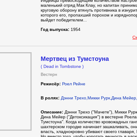
Индейцы превосходящим количеством настрое
маленький отряд Мак Клау, но капитан приним
круговую оборону втянуть противника в изнури
которого его, пропахший порохом и изряднопо
выйдет победителем...
Год выпуска:
1954
С
Мертвец из Тумстоуна
( Dead in Tombstone )
Вестерн
Режисёр:
Роел Рейне
В ролях:
Дэнни Трехо,Микки Рурк,Дина Мейер
Описание:
Дэнни Трехо ("Мачете"), Микки Рурк 
Дина Мейер ("Детоксикация") в вестерне Роела
Тумстоуна". Когда количество кровожадных ганг
шахтерском городке начинает зашкаливать, он
власть, хладнокровно убивают своего главаря,
Но вместо того, чтобы коротать вечность в адс