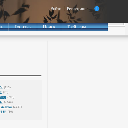
Войти
Регистрация
зь
Гостевая
Поиск
Трейлеры
ки
(113)
т
(75)
ллер
(796)
сы
(2544)
астика
(1747)
тези
(30)