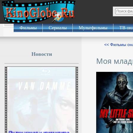
Фильмы
Сериалы
Мультфильмы
ТВ он
<< Фильмы о
Новости
Моя млад
Путин узнал у командира