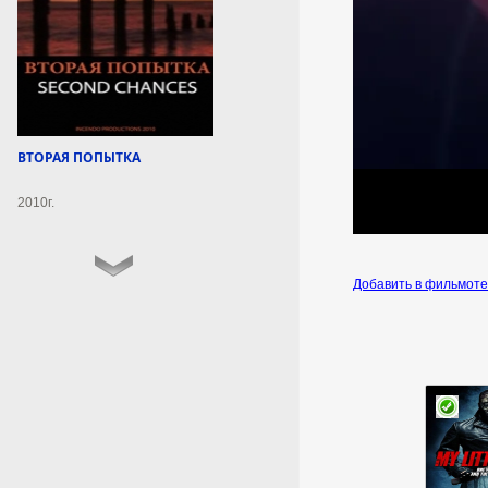
глупость», когда поменяла
девичью фамилию при
замужестве.
6 августа 2026г.
19:47:12
ВТОРАЯ ПОПЫТКА
Терновой завоевал пятое
золото России на ЧЕ по
2010г.
водным видам спорта
Российский спортсмен Руслан
Терновой занял первое место в
Добавить в фильмот
соревнованиях по прыжкам в
воду с 10-метровой вышки на
чемпионате Европы по водным
видам спорта. Он набрал 524,2
балла, следует из таблицы с
результатами.
6 августа 2026г.
19:47:11