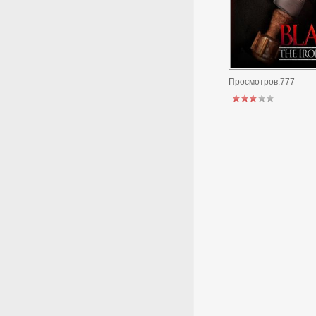
Просмотров:777