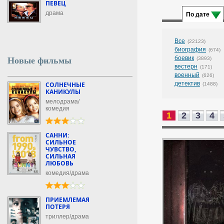
ПЕВЕЦ
драма
По дате
Все
(22123)
биография
(674)
боевик
Новые фильмы
(3893)
вестерн
(171)
военный
(626)
детектив
СОЛНЕЧНЫЕ
(1488)
КАНИКУЛЫ
мелодрама/
комедия
1
2
3
4
САННИ:
СИЛЬНОЕ
ЧУВСТВО,
СИЛЬНАЯ
ЛЮБОВЬ
комедия/драма
ПРИЕМЛЕМАЯ
ПОТЕРЯ
триллер/драма