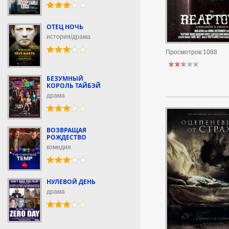
ОТЕЦ НОЧЬ
история/драма
Просмотров:1088
БЕЗУМНЫЙ
КОРОЛЬ ТАЙБЭЙ
драма
ВОЗВРАЩАЯ
РОЖДЕСТВО
комедия
НУЛЕВОЙ ДЕНЬ
драма