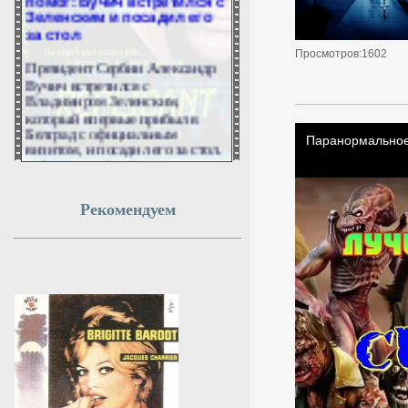
Зеленским и посадил его
за стол
Просмотров:1602
Президент Сербии Александр
Вучич встретился с
Владимиром Зеленским,
который впервые прибыл в
Белград с официальным
визитом, и посадил его за стол.
Об этом сербский лидер
сообщил в социальных сетях.
7 августа 2026г.
Рекомендуем
21:51:14
Кулеба спрогнозировал
рост нападений на
украинцев в Польше
Экс-глава украинского МИД
Дмитрий Кулеба
спрогнозировал рост
нападений на украинцев в
Польше.