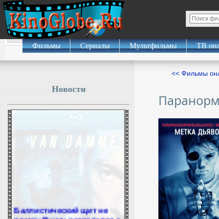
Фильмы
Сериалы
Мультфильмы
ТВ он
<< Фильмы о
Новости
Паранорм
Баллистический щит не
помог: Вучич встретился с