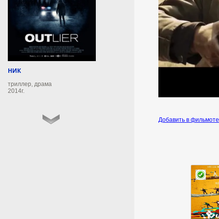
7 августа 2026г.
06:51:13
Более 20 человек убили
молнии в индийском штате
В индийском штате Джаркханд
НИК
за сутки от ударов молний
погибли как минимум 20
триллер, драма
человек. Об этом сообщила
2014г.
телерадиокорпорация Prasar
Bharati.
Добавить в фильмот
7 августа 2026г.
06:51:10
Мишустин и Пашинян
пообщались перед
заседанием
межправительственного
совета ЕАЭС
Премьер-министр России