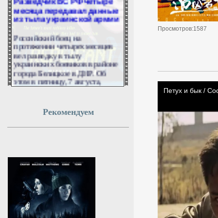
месяца передавал данные
из тыла украинской армии
Просмотров:1587
Российский боец на
протяжении четырех месяцев
вел разведку в тылу
украинских боевиков в районе
города Белицкое в ДНР. Об
этом в пятницу, 7 августа,
рассказал замкомандира
батальона Станислав Соловьев.
Рекомендуем
7 августа 2026г.
06:51:15
Лантратова помогла семье
погибшего участника СВО
получить выплаты
Омбудсмен Лантратова помогла
семье погибшего участника
СВО получить все выплаты.