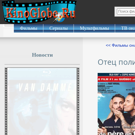
Фильмы
Сериалы
Мультфильмы
ТВ он
<< Фильмы о
Новости
Отец пол