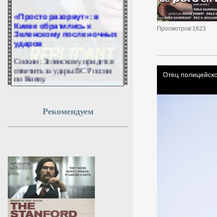
«Просто разорвут»: в
Киеве обратились к
Зеленскому после ночных
Просмотров:1623
ударов
Соскин: Зеленскому придется
ответить за удары ВС России
по Киеву.
6 августа 2026г.
01:48:09
Рекомендуем
Вэнс подтвердил
расхождения во взглядах с
Нетаньяху
Вэнс заявил, что у него и
Нетаньяху случаются
разногласия во взглядах.
6 августа 2026г.
01:45:21