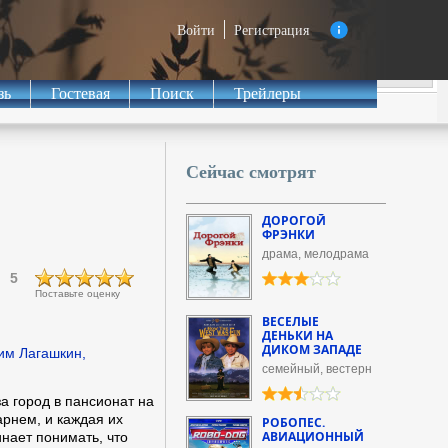
Войти
Регистрация
зь
Гостевая
Поиск
Трейлеры
Сейчас смотрят
ДОРОГОЙ
ФРЭНКИ
драма, мелодрама
5
Поставьте оценку
ВЕСЕЛЫЕ
ДЕНЬКИ НА
ДИКОМ ЗАПАДЕ
им Лагашкин,
семейный, вестерн
а город в пансионат на
арнем, и каждая их
РОБОПЕС.
АВИАЦИОННЫЙ
инает понимать, что