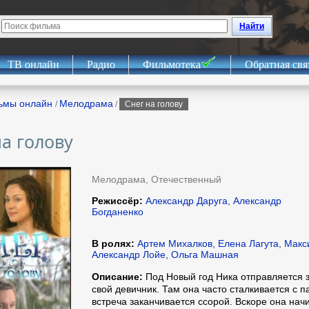
Найти
ТВ онлайн
Радио
Фильмотека
Обратная свя
ьмы онлайн
Мелодрама
/
/
Снег на голову
на голову
Мелодрама, Отечественный
Режиссёр:
Александр Даруга, Александр
Богданенко
В ролях:
Артем Михалков, Елена Лагута, Макс
Александр Лойе, Ольга Машная
Описание:
Под Новый год Ника отправляется з
свой девичник. Там она часто сталкивается с п
встреча заканчивается ссорой. Вскоре она нач