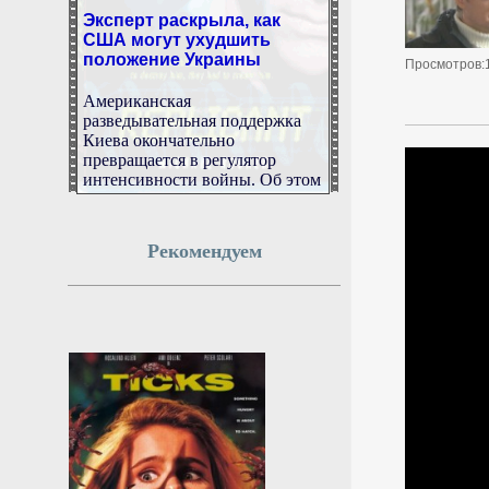
Эксперт раскрыла, как
США могут ухудшить
положение Украины
Просмотров:
Американская
разведывательная поддержка
Киева окончательно
превращается в регулятор
интенсивности войны. Об этом
пишет директор Института
международных политических
и экономических стратегий
РУССТРАТ Елена Панина в
Рекомендуем
своем телеграм-канале.
7 августа 2026г.
15:47:59
Тимур Иванов обжаловал
в Верховном суде первый
приговор
Верховный суд РФ назначил на
3 сентября рассмотрение