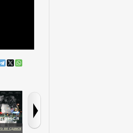
то не сдамся
Иностранец
Выбор Грейси
Смертельно