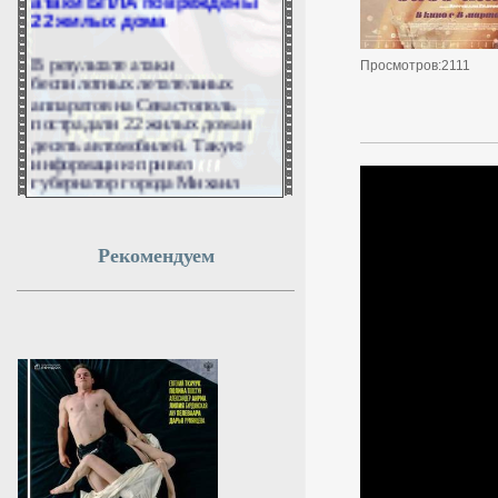
22 жилых дома
В результате атаки
Просмотров:2111
беспилотных летательных
аппаратов на Севастополь
пострадали 22 жилых дома и
десять автомобилей. Такую
информацию привел
губернатор города Михаил
Развожаев.
8 августа 2026г.
12:49:50
Рекомендуем
Евросоюз не хочет
принимать Украину из-за
высокого уровня
коррупции
Украине не стоит рассчитывать
на ускоренное вступление в
Евросоюз, пишет Financial
Times. В Брюсселе опасаются
высокого уровня коррупции,