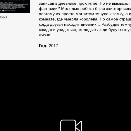
записав в дневнике проклятие. Но не вымысел 
фантазии? Молодые ребята были заинтересова
поэтому их просто магнитом тянуло к замку, а 
3563
комнате, где умерла королева. Но самое страш
когда друзья находят дневник… Разбудив темну
ожидали увидеться, молодые люди будут выну
жизни.
Год:
2017