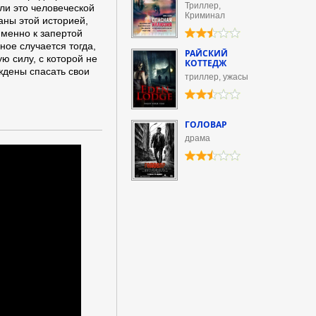
Триллер,
ли это человеческой
Криминал
ны этой историей,
именно к запертой
ное случается тогда,
РАЙСКИЙ
ю силу, с которой не
КОТТЕДЖ
ждены спасать свои
триллер, ужасы
ГОЛОВАР
драма