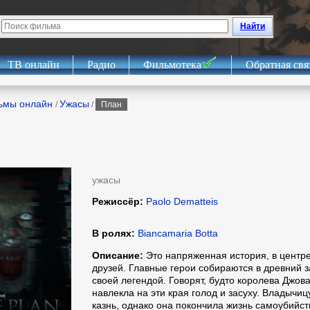
Найти
ТВ онлайн
Радио
Фильмотека
Обратная свя
ьмы онлайн
Ужасы
/
/
План
ужасы
Режиссёр:
Paolo Dematteis
В ролях:
Biancamaria Botta
Описание:
Это напряженная история, в центре
друзей. Главные герои собираются в древний 
своей легендой. Говорят, будто королева Джов
навлекла на эти края голод и засуху. Владычи
казнь, однако она покончила жизнь самоубийс