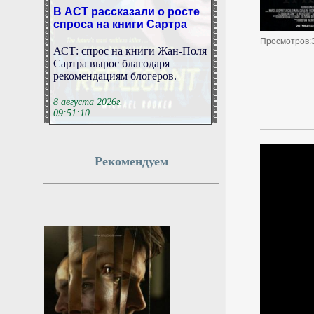
В АСТ рассказали о росте
спроса на книги Сартра
Просмотров:
АСТ: спрос на книги Жан-Поля
Сартра вырос благодаря
рекомендациям блогеров.
8 августа 2026г.
09:51:10
Фон дер Ляйен призвала
пресечь доходы РФ со
Рекомендуем
всех сторон
Председатель Еврокомиссии
Урсула фон дер Ляйен
положительно оценила
решение американского сената
одобрить законопроект о
введении ограничительных мер
в отношении России. Она
также выступила с призывом
лишить Москву
соответствующих доходов.