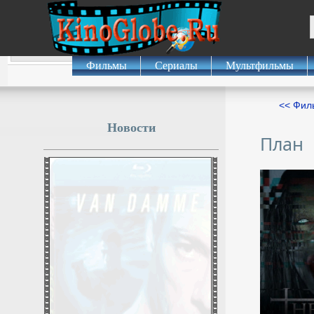
Фильмы
Сериалы
Мультфильмы
<< Фил
Новости
План