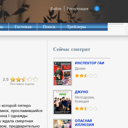
Войти
Регистрация
зь
Гостевая
Поиск
Трейлеры
Сейчас смотрят
ИНСПЕКТОР ГАИ
Драма
2.5
Поставьте оценку
ДЖУНО
Мелодрама,
Комедия
 которой пятеро
замок, прославившийся
анна I однажды
ОПАСНАЯ
цу ждала смертная
ИЛЛЮЗИЯ
твом, предварительно