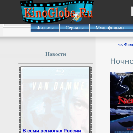
Фильмы
Сериалы
Мультфильмы
<< Фил
Новости
Ночно
В семи регионах России