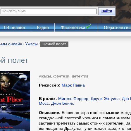
Найти
ТВ онлайн
Радио
Фильмотека
Обратная свя
ьмы онлайн
Ужасы
/
/
Ночной полет
й полет
ужасы, фэнтези, детектив
Режиссёр:
Марк Павиа
В ролях:
Мигель Феррер, Джули Энтуисл, Дэн 
Мосс, Джон Беннс
Описание:
Бешеная игра в кошки-мышки межд
скандальной светской хроники и самим князе
заставит трепетать самых стойких зрителей. За
воплощение Дракулы - уничтожает всех, кто по