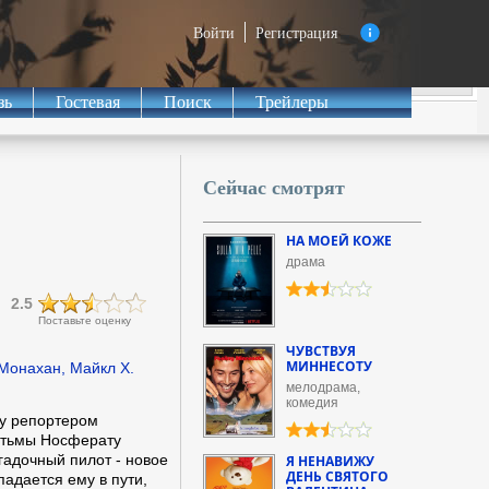
Войти
Регистрация
зь
Гостевая
Поиск
Трейлеры
Сейчас смотрят
НА МОЕЙ КОЖЕ
драма
2.5
Поставьте оценку
ЧУВСТВУЯ
МИННЕСОТУ
Монахан, Майкл Х.
мелодрама,
комедия
у репортером
м тьмы Носферату
гадочный пилот - новое
Я НЕНАВИЖУ
ДЕНЬ СВЯТОГО
падается ему в пути,