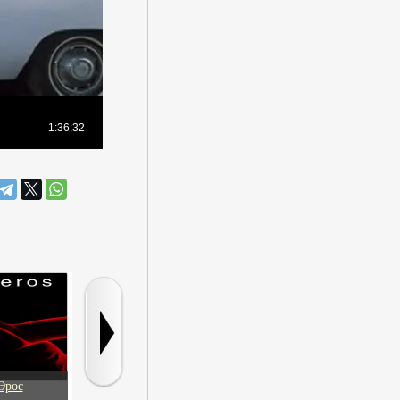
Эрос
Неслужебное
Добро пожаловать на
Моя больш