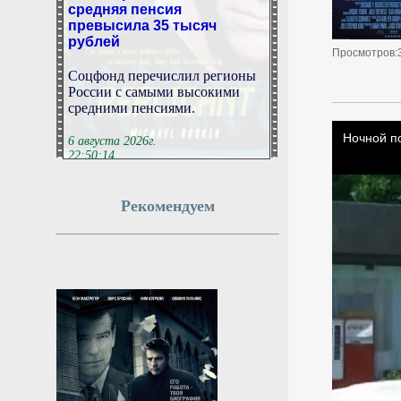
средняя пенсия
превысила 35 тысяч
рублей
Просмотров:
Соцфонд перечислил регионы
России с самыми высокими
средними пенсиями.
6 августа 2026г.
22:50:14
Аэропорт Пензы временно
Рекомендуем
ограничил приём и
отправку самолётов
В аэропорту Пензы введены
временные ограничения на
полёты.
6 августа 2026г.
22:50:12
В NASA сообщили о