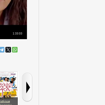
тайская
Золотая рыбка
Бетховен
Беспокойн