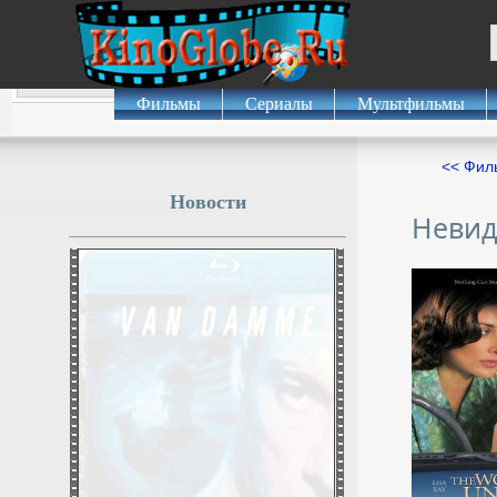
Фильмы
Сериалы
Мультфильмы
<< Фил
Новости
Неви
Гузеева обратилась к