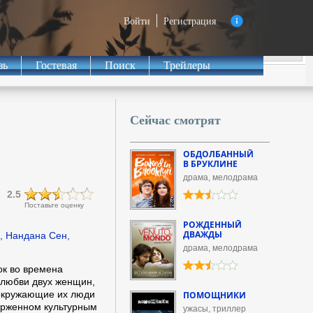
Войти
Регистрация
зь
Гостевая
Поиск
Трейлеры
Сейчас смотрят
ОБДОЛБАННЫЙ
В БРУКЛИНЕ
драма, мелодрама
2.5
Поставьте оценку
РОЖДЕННЫЙ
ДВАЖДЫ
, Нандана Сен,
драма, мелодрама
к во времена
 любви двух женщин,
 окружающие их люди
ПОМОЩНИКИ
ерженном культурным
ужасы, триллер