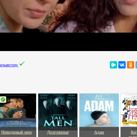
фильмотеку
Невидимый мир
Долговязые
Адам
Ки