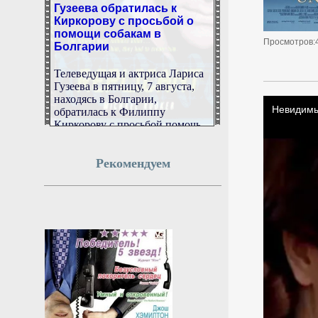
Киркорову с просьбой о
помощи собакам в
Болгарии
Просмотров:
Телеведущая и актриса Лариса
Гузеева в пятницу, 7 августа,
находясь в Болгарии,
обратилась к Филиппу
Киркорову с просьбой помочь
бездомным собакам.
7 августа 2026г.
Рекомендуем
22:51:11
Движение транспорта
ограничат в Москве на
выходных из-за триатлона
и концерта
Из-за спортивного
мероприятия и концерта
перекроют движение на северо-
западе, западе и в центре