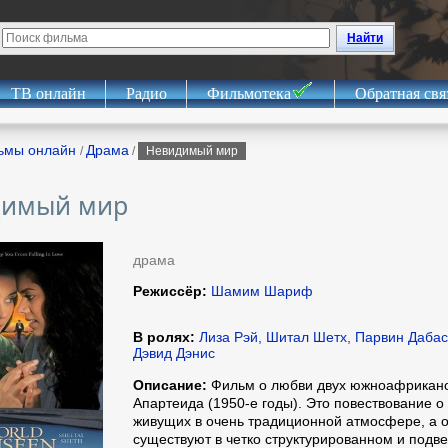
Найти
ТВ онлайн
Радио
Фильмотека
Обратная свя
ьмы онлайн
Драма
/
/
Невидимый мир
димый мир
драма
Режиссёр:
Шамим Шариф
В ролях:
Лиза Рэй, Шитал Шетх, Парвин Дабас
Дэвид Дэнис
Описание:
Фильм о любви двух южноафрикано
Апартеида (1950-е годы). Это повествование о
живущих в очень традиционной атмосфере, а
существуют в четко структурированном и подв