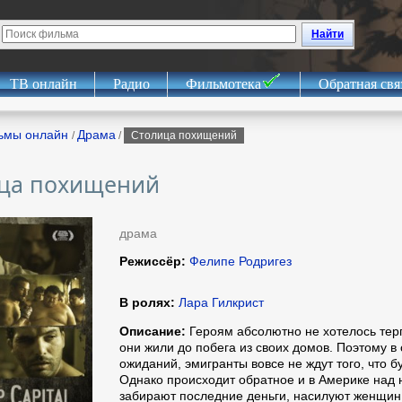
Найти
ТВ онлайн
Радио
Фильмотека
Обратная свя
ьмы онлайн
Драма
/
/
Столица похищений
ца похищений
драма
Режиссёр:
Фелипе Родригез
В ролях:
Лара Гилкрист
Описание:
Героям абсолютно не хотелось терп
они жили до побега из своих домов. Поэтому в
ожиданий, эмигранты вовсе не ждут того, что б
Однако происходит обратное и в Америке над 
забирают последние деньги, насилуют женщин