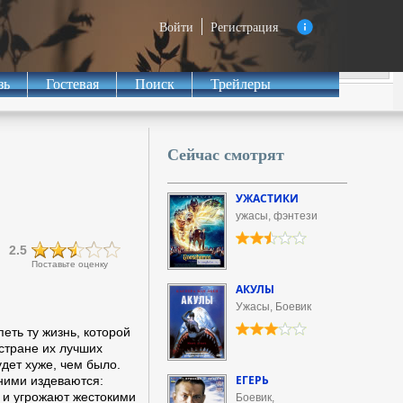
Войти
Регистрация
зь
Гостевая
Поиск
Трейлеры
Сейчас смотрят
УЖАСТИКИ
ужасы, фэнтези
2.5
Поставьте оценку
АКУЛЫ
Ужасы, Боевик
еть ту жизнь, которой
 стране их лучших
удет хуже, чем было.
ЕГЕРЬ
ними издеваются:
 и угрожают жестокими
Боевик,