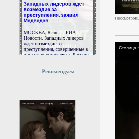
Западных лидеров ждет
возмездие за
преступления, заявил
Медведев
Просмотров:
МОСКВА, 8 авг — РИА
Новости. Западных лидеров
ждет возмездие за
преступления, совершенные в
попытках уничтожить Россию,
заявил зампред Совбеза РФ
Дмитрий Медведев, отвечая на
вопрос РИА Новости.
Рекомендуем
8 августа 2026г.
15:52:11
Острогожская больница
Воронежской области
открыла реабилитацию
для взрослых
Ранее в новом профильном
отделении принимали только