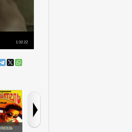
едитель
Петух и бык
Крампус: Hачало
Наш день при