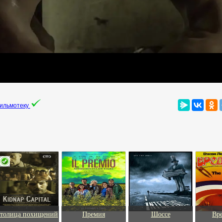
фильмотеку
толица похищений
Премия
Шоссе
Вр